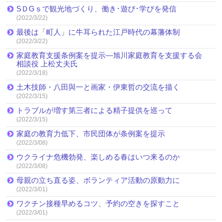
SＤGｓで観光地づくり、働き･遊び･学びを発信
(2022/3/22)
最後は「町人」に牛耳られた江戸時代の幕藩体制
(2022/3/22)
家庭教育支援条例案を提示―旭川家庭教育を支援する会
相談役 上松丈夫氏
(2022/3/18)
土木技師・八田與一と画家・伊東哲の交流を描く
(2022/3/15)
トラブルが増す第三者による精子提供を巡って
(2022/3/15)
家庭の教育力低下、市民団体が条例案を提示
(2022/3/08)
ウクライナ危機勃発、楽しめる春はいつ来るのか
(2022/3/08)
母親の立ち直る姿、ボランティア活動の原動力に
(2022/3/01)
ワクチン接種早めるコツ、予約の空きを探すこと
(2022/3/01)