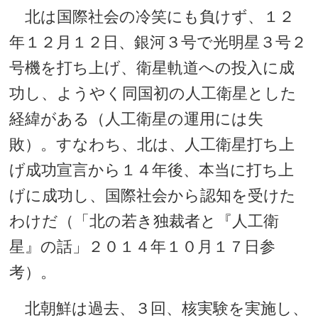
北は国際社会の冷笑にも負けず、１２
年１２月１２日、銀河３号で光明星３号２
号機を打ち上げ、衛星軌道への投入に成
功し、ようやく同国初の人工衛星とした
経緯がある（人工衛星の運用には失
敗）。すなわち、北は、人工衛星打ち上
げ成功宣言から１４年後、本当に打ち上
げに成功し、国際社会から認知を受けた
わけだ（「北の若き独裁者と『人工衛
星』の話」２０１４年１０月１７日参
考）。
北朝鮮は過去、３回、核実験を実施し、