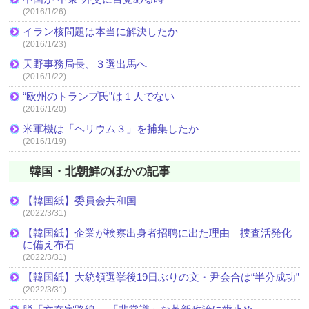
(2016/1/26)
イラン核問題は本当に解決したか
(2016/1/23)
天野事務局長、３選出馬へ
(2016/1/22)
“欧州のトランプ氏”は１人でない
(2016/1/20)
米軍機は「ヘリウム３」を捕集したか
(2016/1/19)
韓国・北朝鮮のほかの記事
【韓国紙】委員会共和国
(2022/3/31)
【韓国紙】企業が検察出身者招聘に出た理由 捜査活発化
に備え布石
(2022/3/31)
【韓国紙】大統領選挙後19日ぶりの文・尹会合は“半分成功”
(2022/3/31)