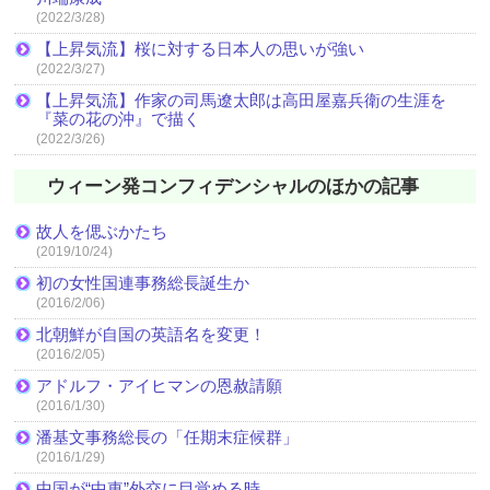
(2022/3/28)
【上昇気流】桜に対する日本人の思いが強い
(2022/3/27)
【上昇気流】作家の司馬遼太郎は高田屋嘉兵衛の生涯を
『菜の花の沖』で描く
(2022/3/26)
ウィーン発コンフィデンシャルのほかの記事
故人を偲ぶかたち
(2019/10/24)
初の女性国連事務総長誕生か
(2016/2/06)
北朝鮮が自国の英語名を変更！
(2016/2/05)
アドルフ・アイヒマンの恩赦請願
(2016/1/30)
潘基文事務総長の「任期末症候群」
(2016/1/29)
中国が“中東”外交に目覚める時