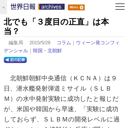
togg
＜
navi
北でも「３度目の正直」は本
当？
編集局 2015/5/29
コラム
｜
ウィーン発コンフィ
デンシャル
｜
韓国・北朝鮮
北朝鮮朝鮮中央通信（ＫＣＮＡ）は９
日、潜水艦発射弾道ミサイル（ＳＬＢ
Ｍ）の水中発射実験に成功したと報じだ
が、米国や韓国から早速、「実験に成功
しておらず、ＳＬＢＭの開発レベルに過