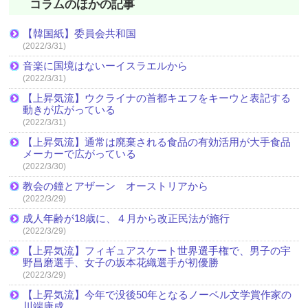
コラムのほかの記事
【韓国紙】委員会共和国
(2022/3/31)
音楽に国境はないーイスラエルから
(2022/3/31)
【上昇気流】ウクライナの首都キエフをキーウと表記する
動きが広がっている
(2022/3/31)
【上昇気流】通常は廃棄される食品の有効活用が大手食品
メーカーで広がっている
(2022/3/30)
教会の鐘とアザーン オーストリアから
(2022/3/29)
成人年齢が18歳に、４月から改正民法が施行
(2022/3/29)
【上昇気流】フィギュアスケート世界選手権で、男子の宇
野昌磨選手、女子の坂本花織選手が初優勝
(2022/3/29)
【上昇気流】今年で没後50年となるノーベル文学賞作家の
川端康成