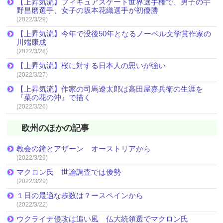
【上昇気流】フィギュアスケート世界選手権で、男子の宇
野昌磨選手、女子の坂本花織選手が初優勝
(2022/3/29)
【上昇気流】今年で没後50年となるノーベル文学賞作家の
川端康成
(2022/3/28)
【上昇気流】桜に対する日本人の思いが強い
(2022/3/27)
【上昇気流】作家の司馬遼太郎は高田屋嘉兵衛の生涯を
『菜の花の沖』で描く
(2022/3/26)
欧州のほかの記事
教会の鐘とアザーン オーストリアから
(2022/3/29)
マクロン氏 世論調査では優勢
(2022/3/29)
１日の最適な歩数は？ースペインから
(2022/3/22)
ウクライナ侵攻は追い風 仏大統領選でマクロン氏