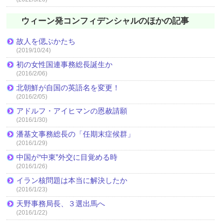
ウィーン発コンフィデンシャルのほかの記事
故人を偲ぶかたち
(2019/10/24)
初の女性国連事務総長誕生か
(2016/2/06)
北朝鮮が自国の英語名を変更！
(2016/2/05)
アドルフ・アイヒマンの恩赦請願
(2016/1/30)
潘基文事務総長の「任期末症候群」
(2016/1/29)
中国が“中東”外交に目覚める時
(2016/1/26)
イラン核問題は本当に解決したか
(2016/1/23)
天野事務局長、３選出馬へ
(2016/1/22)