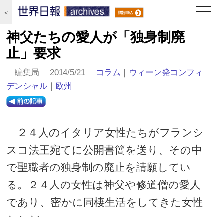
togg
＜
navi
神父たちの愛人が「独身制廃
止」要求
編集局 2014/5/21
コラム
｜
ウィーン発コンフィ
デンシャル
｜
欧州
２４人のイタリア女性たちがフランシ
スコ法王宛てに公開書簡を送り、その中
で聖職者の独身制の廃止を請願してい
る。２４人の女性は神父や修道僧の愛人
であり、密かに同棲生活をしてきた女性