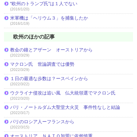
“欧州のトランプ氏”は１人でない
(2016/1/20)
米軍機は「ヘリウム３」を捕集したか
(2016/1/19)
欧州のほかの記事
教会の鐘とアザーン オーストリアから
(2022/3/29)
マクロン氏 世論調査では優勢
(2022/3/29)
１日の最適な歩数は？ースペインから
(2022/3/22)
ウクライナ侵攻は追い風 仏大統領選でマクロン氏
(2022/3/20)
パリ・ノートルダム大聖堂大火災 事件性なしと結論
(2022/3/17)
パリのロシア人ーフランスから
(2022/3/15)
オーストリア、ＮＡＴＯ加盟に依然慎重