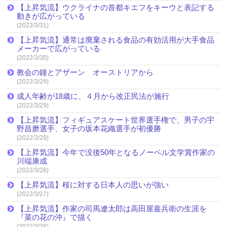
【上昇気流】ウクライナの首都キエフをキーウと表記する
動きが広がっている
(2022/3/31)
【上昇気流】通常は廃棄される食品の有効活用が大手食品
メーカーで広がっている
(2022/3/30)
教会の鐘とアザーン オーストリアから
(2022/3/29)
成人年齢が18歳に、４月から改正民法が施行
(2022/3/29)
【上昇気流】フィギュアスケート世界選手権で、男子の宇
野昌磨選手、女子の坂本花織選手が初優勝
(2022/3/29)
【上昇気流】今年で没後50年となるノーベル文学賞作家の
川端康成
(2022/3/28)
【上昇気流】桜に対する日本人の思いが強い
(2022/3/27)
【上昇気流】作家の司馬遼太郎は高田屋嘉兵衛の生涯を
『菜の花の沖』で描く
(2022/3/26)