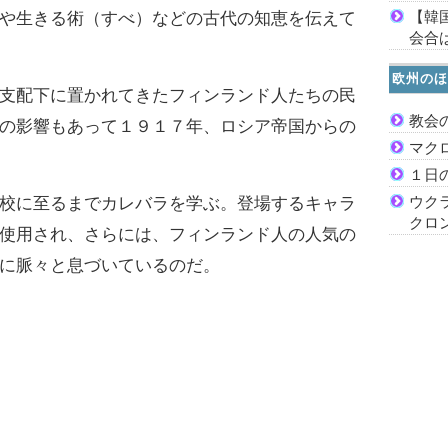
【韓
や生きる術（すべ）などの古代の知恵を伝えて
会合は
欧州のほ
支配下に置かれてきたフィンランド人たちの民
教会
の影響もあって１９１７年、ロシア帝国からの
マク
１日
ウク
校に至るまでカレバラを学ぶ。登場するキャラ
クロ
使用され、さらには、フィンランド人の人気の
に脈々と息づいているのだ。