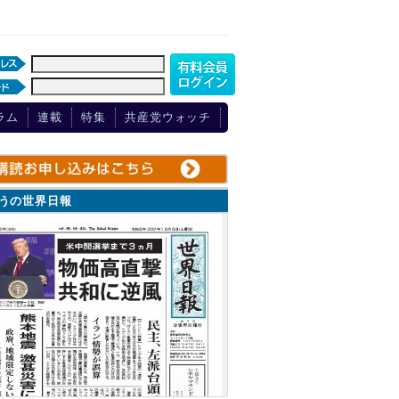
ラム
連載
特集
共産党ウォッチ
ょうの世界日報