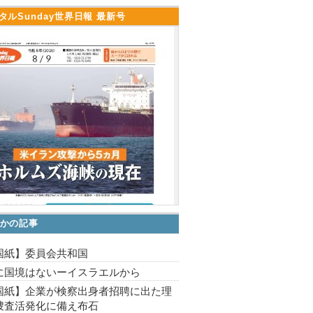
タルSunday世界日報 最新号
かの記事
国紙】委員会共和国
に国境はないーイスラエルから
国紙】企業が検察出身者招聘に出た理
捜査活発化に備え布石