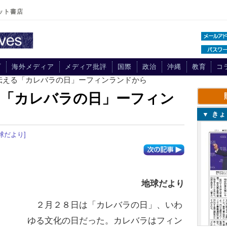
ット書店
プ
海外メディア
メディア批評
国際
政治
沖縄
教育
コ
伝える「カレバラの日」ーフィンランドから
る「カレバラの日」ーフィン
▼ き
球だより]
地球だより
２月２８日は「カレバラの日」、いわ
ゆる文化の日だった。カレバラはフィン