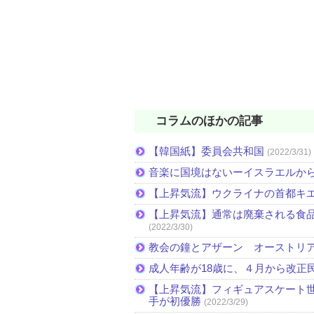
コラムのほかの記事
【韓国紙】委員会共和国
(2022/3/31)
音楽に国境はないーイスラエルか
【上昇気流】ウクライナの首都キ
【上昇気流】通常は廃棄される食
(2022/3/30)
教会の鐘とアザーン オーストリ
成人年齢が18歳に、４月から改正
【上昇気流】フィギュアスケート
手が初優勝
(2022/3/29)