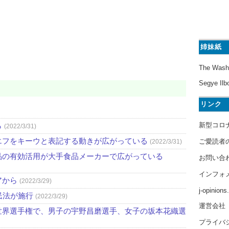
姉妹紙
The Wash
Segye Ilb
リンク
新型コロ
ら
(2022/3/31)
エフをキーウと表記する動きが広がっている
ご愛読者
(2022/3/31)
品の有効活用が大手食品メーカーで広がっている
お問い合
インフォ
アから
(2022/3/29)
j-opinion
民法が施行
(2022/3/29)
運営会社
世界選手権で、男子の宇野昌磨選手、女子の坂本花織選
プライバ