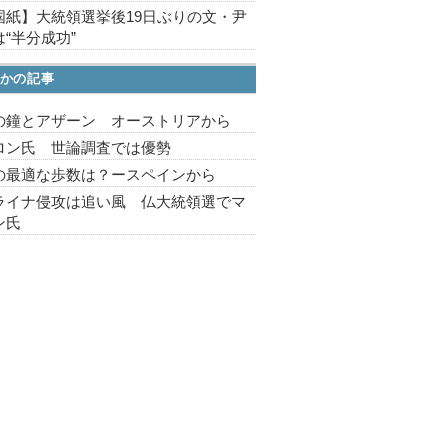
国紙】大統領選挙後19日ぶりの文・尹
“半分成功”
かの記事
の鐘とアザーン オーストリアから
ロン氏 世論調査では優勢
の最適な歩数は？ースペインから
ライナ侵攻は追い風 仏大統領選でマ
ン氏