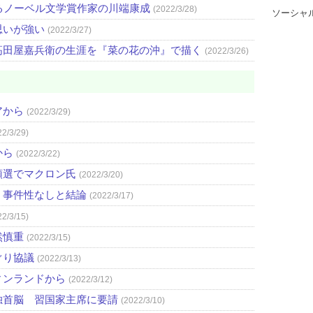
るノーベル文学賞作家の川端康成
(2022/3/28)
ソーシャ
思いが強い
(2022/3/27)
高田屋嘉兵衛の生涯を『菜の花の沖』で描く
(2022/3/26)
アから
(2022/3/29)
22/3/29)
から
(2022/3/22)
領選でマクロン氏
(2022/3/20)
 事件性なしと結論
(2022/3/17)
22/3/15)
然慎重
(2022/3/15)
ぐり協議
(2022/3/13)
ィンランドから
(2022/3/12)
独首脳 習国家主席に要請
(2022/3/10)