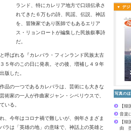
ランド、特にカレリア地方で口頭伝承さ
▼ デジ
れてきた６万もの詩、民謡、伝説、神話
を、冒険家であり医師でもあるエリア
ス・リョンロートが編集した民族叙事詩
だ。
と呼ばれる『カレバラ・フィンランド民族太古
３５年のこの日に発表。その後、増補し４９年
出版した。
作品の一つであるカレバラは、芸術にも大きな
写真のほ
芸術家の一人が作曲家ジャン・シベリウスで、
ている。
【韓
音楽
れ、今年はコロナ禍で難しいが、例年さまざま
【韓
バラは「英雄の地」の意味で、神話上の英雄と
由 