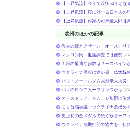
【上昇気流】今年で没後50年とな
【上昇気流】桜に対する日本人の
【上昇気流】作家の司馬遼太郎は
欧州のほかの記事
教会の鐘とアザーン オーストリ
マクロン氏 世論調査では優勢
(20
１日の最適な歩数は？ースペイン
ウクライナ侵攻は追い風 仏大統
パリ・ノートルダム大聖堂大火災
パリのロシア人ーフランスから
(20
オーストリア、ＮＡＴＯ加盟に依
ＥＵ首脳会議 ウクライナ危機め
史上初の金メダルで続く歓喜ーフ
ウクライナ危機打開で協力を 仏