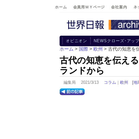
ホーム
会員用ＭＹページ
会社案内
ネ
オピニオン
NEWSクローズ･アッ
ホーム
>
国際
>
欧州
> 古代の知恵を
古代の知恵を伝え
ランドから
編集局 2021/3/13
コラム
｜
欧州
[地