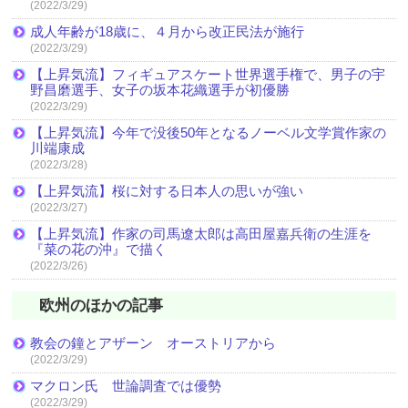
(2022/3/29)
成人年齢が18歳に、４月から改正民法が施行
(2022/3/29)
【上昇気流】フィギュアスケート世界選手権で、男子の宇
野昌磨選手、女子の坂本花織選手が初優勝
(2022/3/29)
【上昇気流】今年で没後50年となるノーベル文学賞作家の
川端康成
(2022/3/28)
【上昇気流】桜に対する日本人の思いが強い
(2022/3/27)
【上昇気流】作家の司馬遼太郎は高田屋嘉兵衛の生涯を
『菜の花の沖』で描く
(2022/3/26)
欧州のほかの記事
教会の鐘とアザーン オーストリアから
(2022/3/29)
マクロン氏 世論調査では優勢
(2022/3/29)