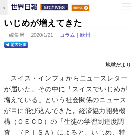
togg
＜
navi
いじめが増えてきた
編集局 2020/1/21
コラム
｜
欧州
地球だより
スイス・インフォからニュースレター
が届いた。その中に「スイスでいじめが
増えている」という社会関係のニュース
が目に飛び込んできた。経済協力開発機
構（ＯＥＣＤ）の「生徒の学習到達度調
査」（ＰＩＳＡ）によると、いじめ、特