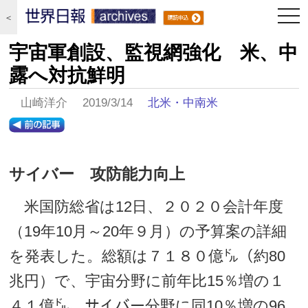
togg
＜
navi
宇宙軍創設、監視網強化 米、中
露へ対抗鮮明
山崎洋介 2019/3/14
北米・中南米
サイバー 攻防能力向上
米国防総省は12日、２０２０会計年度
（19年10月～20年９月）の予算案の詳細
を発表した。総額は７１８０億㌦（約80
兆円）で、宇宙分野に前年比15％増の１
４１億㌦、サイバー分野に同10％増の96