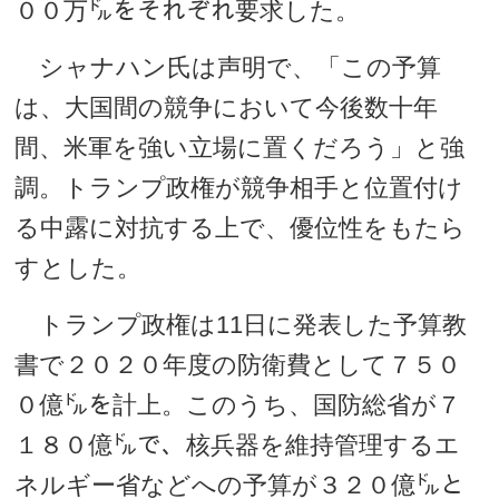
００万㌦をそれぞれ要求した。
シャナハン氏は声明で、「この予算
は、大国間の競争において今後数十年
間、米軍を強い立場に置くだろう」と強
調。トランプ政権が競争相手と位置付け
る中露に対抗する上で、優位性をもたら
すとした。
トランプ政権は11日に発表した予算教
書で２０２０年度の防衛費として７５０
０億㌦を計上。このうち、国防総省が７
１８０億㌦で、核兵器を維持管理するエ
ネルギー省などへの予算が３２０億㌦と