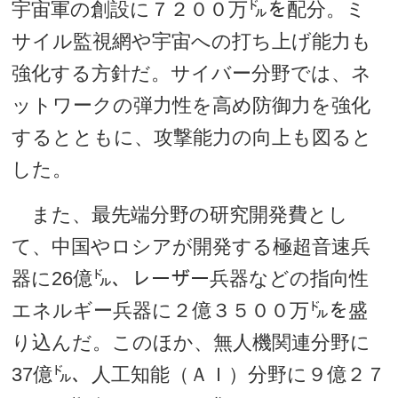
宇宙軍の創設に７２００万㌦を配分。ミ
サイル監視網や宇宙への打ち上げ能力も
強化する方針だ。サイバー分野では、ネ
ットワークの弾力性を高め防御力を強化
するとともに、攻撃能力の向上も図ると
した。
また、最先端分野の研究開発費とし
て、中国やロシアが開発する極超音速兵
器に26億㌦、レーザー兵器などの指向性
エネルギー兵器に２億３５００万㌦を盛
り込んだ。このほか、無人機関連分野に
37億㌦、人工知能（ＡＩ）分野に９億２７