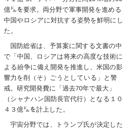
億㌦を要求。両分野で軍事開発を進める
中国やロシアに対抗する姿勢を鮮明にし
た。
国防総省は、予算案に関する文書の中
で「中国、ロシアは将来の高度な技術に
よる紛争に備え開発を推進し、米国の影
響力を削（そ）ごうとしている」と警
戒。研究開発費に「過去70年で最大」
（シャナハン国防長官代行）となる１０
４３億㌦を計上した。
宇宙分野では、トランプ氏が決定した