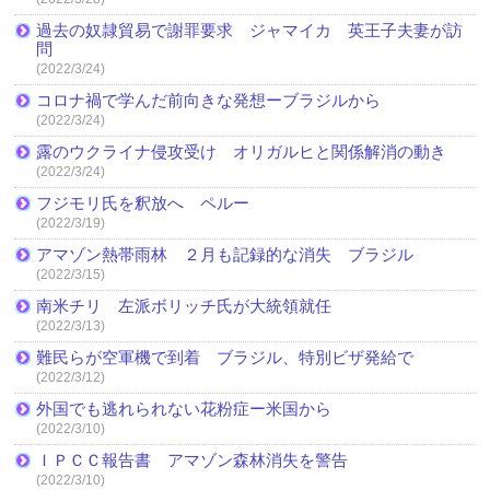
過去の奴隷貿易で謝罪要求 ジャマイカ 英王子夫妻が訪
問
(2022/3/24)
コロナ禍で学んだ前向きな発想ーブラジルから
(2022/3/24)
露のウクライナ侵攻受け オリガルヒと関係解消の動き
(2022/3/24)
フジモリ氏を釈放へ ペルー
(2022/3/19)
アマゾン熱帯雨林 ２月も記録的な消失 ブラジル
(2022/3/15)
南米チリ 左派ボリッチ氏が大統領就任
(2022/3/13)
難民らが空軍機で到着 ブラジル、特別ビザ発給で
(2022/3/12)
外国でも逃れられない花粉症ー米国から
(2022/3/10)
ＩＰＣＣ報告書 アマゾン森林消失を警告
(2022/3/10)