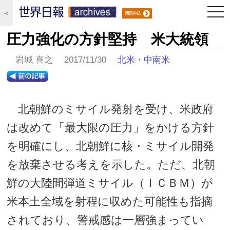
togg
＜
navi
圧力強化の方針堅持 米大統領
岩城 喜之 2017/11/30
北米・中南米
北朝鮮のミサイル発射を受け、米政府
は改めて「最大限の圧力」をかける方針
を明確にし、北朝鮮に核・ミサイル開発
を放棄させる考えを示した。ただ、北朝
鮮の大陸間弾道ミサイル（ＩＣＢＭ）が
米本土全域を射程に収めた可能性も指摘
されており、警戒感は一層強まってい