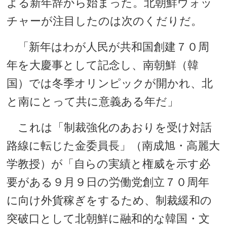
よる新年辞から始まった。北朝鮮ウォッ
チャーが注目したのは次のくだりだ。
「新年はわが人民が共和国創建７０周
年を大慶事として記念し、南朝鮮（韓
国）では冬季オリンピックが開かれ、北
と南にとって共に意義ある年だ」
これは「制裁強化のあおりを受け対話
路線に転じた金委員長」（南成旭・高麗大
学教授）が「自らの実績と権威を示す必
要がある９月９日の労働党創立７０周年
に向け外貨稼ぎをするため、制裁緩和の
突破口として北朝鮮に融和的な韓国・文