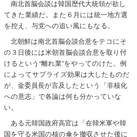
南北首脳会談は韓国歴代大統領が欲し
てきた業績だ。また６月には統一地方選
を控え、与党への追い風にもなる。
北朝鮮は南北首脳会談合意をテコにそ
の３日後には米朝首脳会談合意を取り付
けるという“離れ業”をやってのけた。例
によってサプライズ効果は大したものだ
が、金委員長が言及したという「非核化
への意志」で各論は何も分かっていな
い。
ある元韓国政府高官は「在韓米軍や韓
国を守る米国の核の傘を撤収させた後に