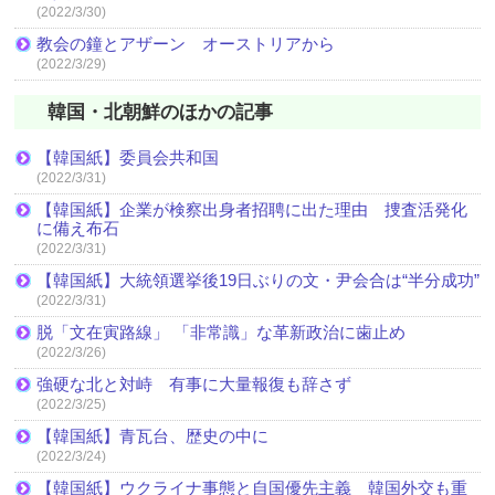
(2022/3/30)
教会の鐘とアザーン オーストリアから
(2022/3/29)
韓国・北朝鮮のほかの記事
【韓国紙】委員会共和国
(2022/3/31)
【韓国紙】企業が検察出身者招聘に出た理由 捜査活発化
に備え布石
(2022/3/31)
【韓国紙】大統領選挙後19日ぶりの文・尹会合は“半分成功”
(2022/3/31)
脱「文在寅路線」 「非常識」な革新政治に歯止め
(2022/3/26)
強硬な北と対峙 有事に大量報復も辞さず
(2022/3/25)
【韓国紙】青瓦台、歴史の中に
(2022/3/24)
【韓国紙】ウクライナ事態と自国優先主義 韓国外交も重