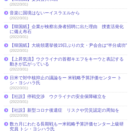
(2022/3/31)
音楽に国境はないーイスラエルから
(2022/3/31)
【韓国紙】企業が検察出身者招聘に出た理由 捜査活発化
に備え布石
(2022/3/31)
【韓国紙】大統領選挙後19日ぶりの文・尹会合は“半分成功”
(2022/3/31)
【上昇気流】ウクライナの首都キエフをキーウと表記する
動きが広がっている
(2022/3/31)
日米で対中核抑止の議論をー 米戦略予算評価センター ト
シ・ヨシハラ氏
(2022/3/31)
【社説】停戦交渉 ウクライナの安全保障確立を
(2022/3/31)
【社説】新型コロナ後遺症 リスクや労災認定の周知を
(2022/3/30)
数カ月にわたる長期戦もー米戦略予算評価センター上級研
究員 トシ・ヨシハラ氏