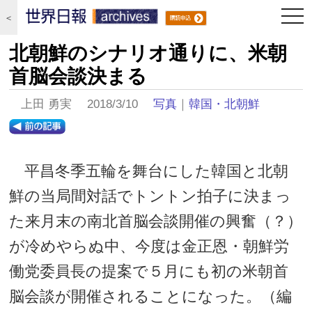
togg
＜
navi
北朝鮮のシナリオ通りに、米朝
首脳会談決まる
上田 勇実 2018/3/10
写真
｜
韓国・北朝鮮
平昌冬季五輪を舞台にした韓国と北朝
鮮の当局間対話でトントン拍子に決まっ
た来月末の南北首脳会談開催の興奮（？）
が冷めやらぬ中、今度は金正恩・朝鮮労
働党委員長の提案で５月にも初の米朝首
脳会談が開催されることになった。（編