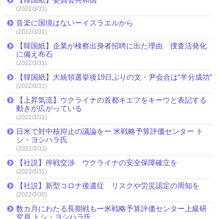
(2022/3/31)
音楽に国境はないーイスラエルから
(2022/3/31)
【韓国紙】企業が検察出身者招聘に出た理由 捜査活発化
に備え布石
(2022/3/31)
【韓国紙】大統領選挙後19日ぶりの文・尹会合は“半分成功”
(2022/3/31)
【上昇気流】ウクライナの首都キエフをキーウと表記する
動きが広がっている
(2022/3/31)
日米で対中核抑止の議論をー 米戦略予算評価センター ト
シ・ヨシハラ氏
(2022/3/31)
【社説】停戦交渉 ウクライナの安全保障確立を
(2022/3/31)
【社説】新型コロナ後遺症 リスクや労災認定の周知を
(2022/3/30)
数カ月にわたる長期戦もー米戦略予算評価センター上級研
究員 トシ・ヨシハラ氏