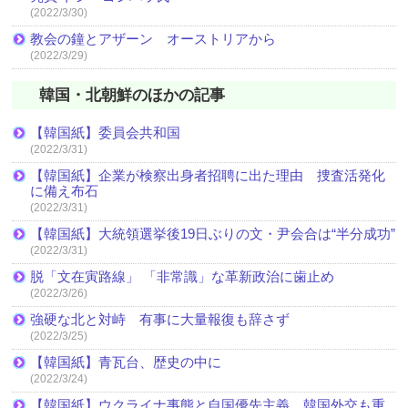
(2022/3/30)
教会の鐘とアザーン オーストリアから
(2022/3/29)
韓国・北朝鮮のほかの記事
【韓国紙】委員会共和国
(2022/3/31)
【韓国紙】企業が検察出身者招聘に出た理由 捜査活発化
に備え布石
(2022/3/31)
【韓国紙】大統領選挙後19日ぶりの文・尹会合は“半分成功”
(2022/3/31)
脱「文在寅路線」 「非常識」な革新政治に歯止め
(2022/3/26)
強硬な北と対峙 有事に大量報復も辞さず
(2022/3/25)
【韓国紙】青瓦台、歴史の中に
(2022/3/24)
【韓国紙】ウクライナ事態と自国優先主義 韓国外交も重