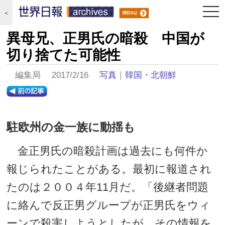
togg
＜
navi
異母兄、正男氏の暗殺 中国が
切り捨てた可能性
編集局 2017/2/16
写真
｜
韓国・北朝鮮
駐欧州の金一族に動揺も
金正男氏の暗殺計画は過去にも何件か
報じられたことがある。最初に報道され
たのは２００４年11月だ。「後継者問題
に絡んで反正男グループが正男氏をウィ
ーンで殺害しようとしたが、その情報を