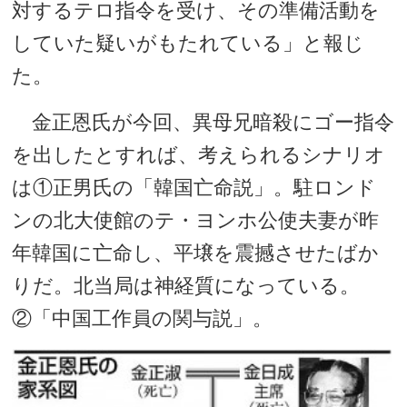
対するテロ指令を受け、その準備活動を
していた疑いがもたれている」と報じ
た。
金正恩氏が今回、異母兄暗殺にゴー指令
を出したとすれば、考えられるシナリオ
は①正男氏の「韓国亡命説」。駐ロンド
ンの北大使館のテ・ヨンホ公使夫妻が昨
年韓国に亡命し、平壌を震撼させたばか
りだ。北当局は神経質になっている。
②「中国工作員の関与説」。