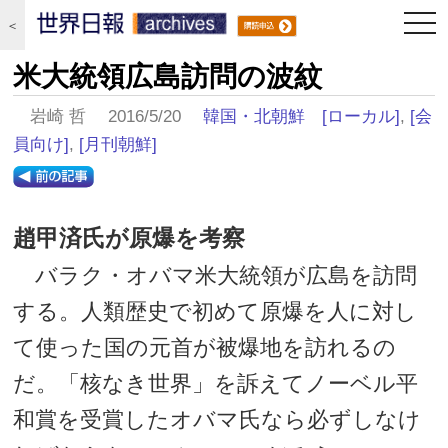
togg
＜
navi
米大統領広島訪問の波紋
岩崎 哲 2016/5/20
韓国・北朝鮮
[ローカル]
,
[会
員向け]
,
[月刊朝鮮]
趙甲済氏が原爆を考察
バラク・オバマ米大統領が広島を訪問
する。人類歴史で初めて原爆を人に対し
て使った国の元首が被爆地を訪れるの
だ。「核なき世界」を訴えてノーベル平
和賞を受賞したオバマ氏なら必ずしなけ