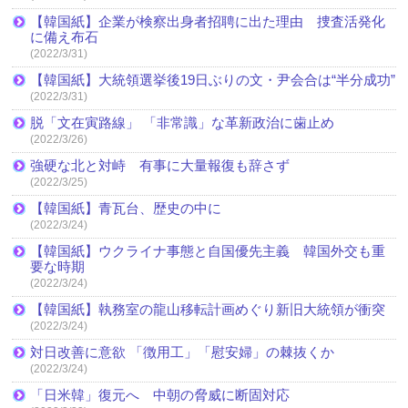
【韓国紙】企業が検察出身者招聘に出た理由 捜査活発化
に備え布石
(2022/3/31)
【韓国紙】大統領選挙後19日ぶりの文・尹会合は“半分成功”
(2022/3/31)
脱「文在寅路線」 「非常識」な革新政治に歯止め
(2022/3/26)
強硬な北と対峙 有事に大量報復も辞さず
(2022/3/25)
【韓国紙】青瓦台、歴史の中に
(2022/3/24)
【韓国紙】ウクライナ事態と自国優先主義 韓国外交も重
要な時期
(2022/3/24)
【韓国紙】執務室の龍山移転計画めぐり新旧大統領が衝突
(2022/3/24)
対日改善に意欲 「徴用工」「慰安婦」の棘抜くか
(2022/3/24)
「日米韓」復元へ 中朝の脅威に断固対応