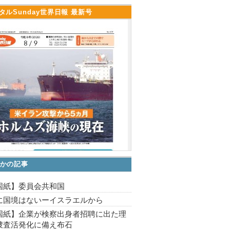
タルSunday世界日報 最新号
かの記事
国紙】委員会共和国
に国境はないーイスラエルから
国紙】企業が検察出身者招聘に出た理
捜査活発化に備え布石