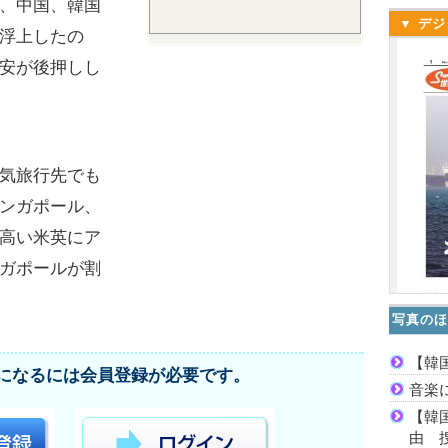
、中国、韓国
▼ デジ
浮上したの
安が後押しし
気旅行先でも
ンガポール、
高い米英にア
ガポールが割
写真のほ
【韓
になるには会員登録が必要です。
音楽
【韓
由 