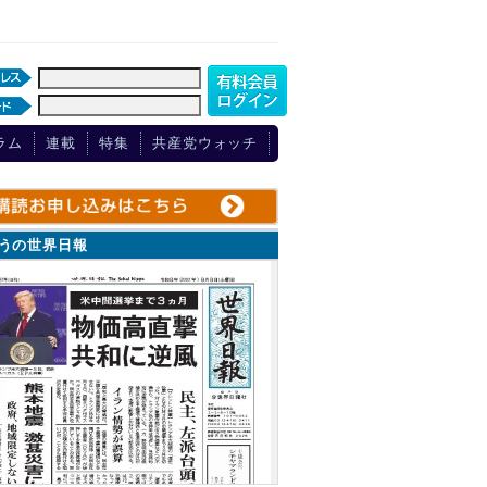
ラム
連載
特集
共産党ウォッチ
ょうの世界日報