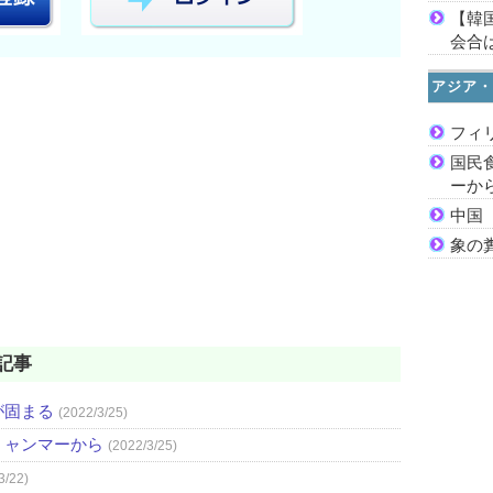
【韓
会合は
アジア・
フィ
国民
ーか
中国
象の
記事
が固まる
(2022/3/25)
ミャンマーから
(2022/3/25)
3/22)