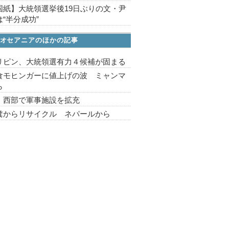
国紙】大統領選挙後19日ぶりの文・尹
“半分成功”
オセアニアのほかの記事
リピン、大統領選有力４候補が固まる
食モヒンガーに値上げの波 ミャンマ
ら
 西部で軍事施設を拡充
糞からリサイクル ネパールから