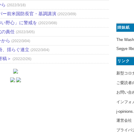
から
(2022/3/18)
パー前米国防長官・基調講演
(2022/3/09)
赤い野心」に警戒を
(2022/3/08)
姉妹紙
北の責任
(2022/3/05)
The Wash
ンから
(2022/3/04)
Segye Ilb
紛、揺らぐ連立
(2022/3/04)
寄稿＞
(2022/2/26)
リンク
新型コロ
ご愛読者
お問い合
インフォ
j-opinion
運営会社
プライバ