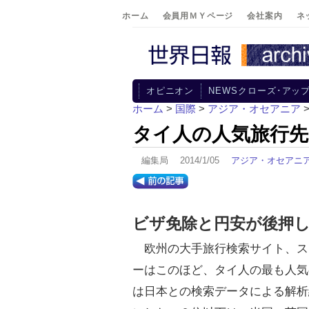
ホーム
会員用ＭＹページ
会社案内
ネ
オピニオン
NEWSクローズ･アッ
ホーム
>
国際
>
アジア・オセアニア
タイ人の人気旅行先
編集局 2014/1/05
アジア・オセアニ
ビザ免除と円安が後押
欧州の大手旅行検索サイト、ス
ーはこのほど、タイ人の最も人気
は日本との検索データによる解析