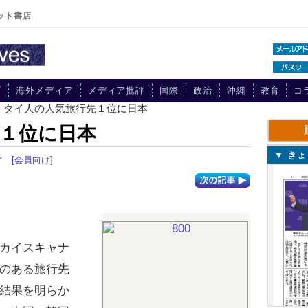
ット書店
プ
海外メディア
メディア批評
国際
政治
沖縄
教育
コ
> タイ人の人気旅行先１位に日本
１位に日本
▼ き
ア
[会員向け]
し
カイスキャナ
のある旅行先
結果を明らか