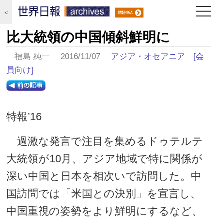
togg
＜
navi
比大統領の中国傾斜鮮明に
福島 純一 2016/11/07
アジア・オセアニア
[会
員向け]
特報’16
過激な発言で注目を集めるドゥテルテ
大統領が10月、アジア地域で特に関係が
深い中国と日本を相次いで訪問した。中
国訪問では「米国との決別」を宣言し、
中国重視の姿勢をより鮮明にするなど、