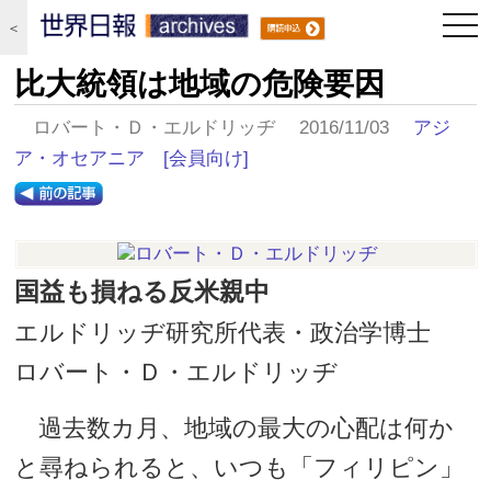
togg
＜
navi
比大統領は地域の危険要因
ロバート・Ｄ・エルドリッヂ 2016/11/03
アジ
ア・オセアニア
[会員向け]
国益も損ねる反米親中
エルドリッヂ研究所代表・政治学博士
ロバート・Ｄ・エルドリッヂ
過去数カ月、地域の最大の心配は何か
と尋ねられると、いつも「フィリピン」