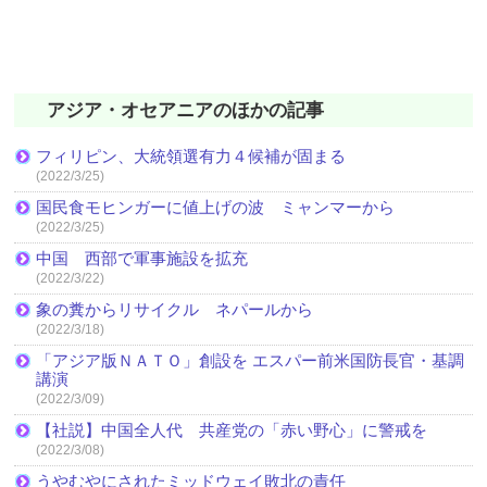
アジア・オセアニアのほかの記事
フィリピン、大統領選有力４候補が固まる
(2022/3/25)
国民食モヒンガーに値上げの波 ミャンマーから
(2022/3/25)
中国 西部で軍事施設を拡充
(2022/3/22)
象の糞からリサイクル ネパールから
(2022/3/18)
「アジア版ＮＡＴＯ」創設を エスパー前米国防長官・基調
講演
(2022/3/09)
【社説】中国全人代 共産党の「赤い野心」に警戒を
(2022/3/08)
うやむやにされたミッドウェイ敗北の責任