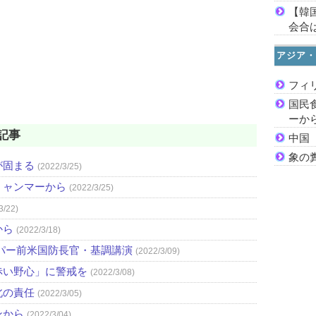
【韓
会合は
アジア・
フィ
国民
ーか
記事
中国
象の
が固まる
(2022/3/25)
ミャンマーから
(2022/3/25)
3/22)
から
(2022/3/18)
パー前米国防長官・基調講演
(2022/3/09)
赤い野心」に警戒を
(2022/3/08)
北の責任
(2022/3/05)
ンから
(2022/3/04)