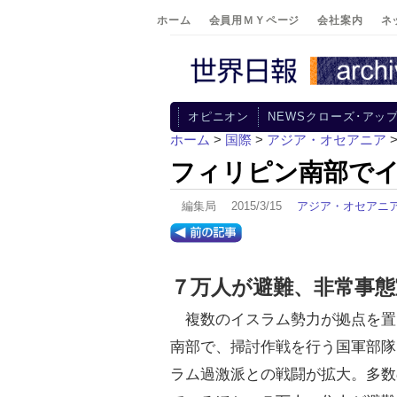
ホーム
会員用ＭＹページ
会社案内
ネ
オピニオン
NEWSクローズ･アッ
ホーム
>
国際
>
アジア・オセアニア
フィリピン南部で
編集局 2015/3/15
アジア・オセアニ
７万人が避難、非常事態
複数のイスラム勢力が拠点を置
南部で、掃討作戦を行う国軍部隊
ラム過激派との戦闘が拡大。多数