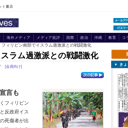
ット書店
プ
海外メディア
メディア批評
国際
政治
沖縄
教育
コ
> フィリピン南部でイスラム過激派との戦闘激化
イスラム過激派との戦闘激化
▼ き
ア
[会員向け]
宣言も
くフィリピン
と反政府イス
の死傷者が出