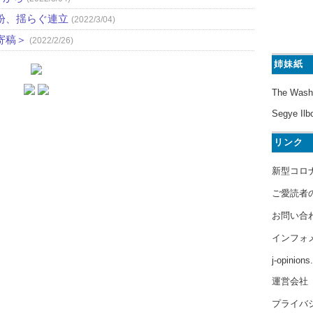
紛、揺らぐ連立
(2022/3/04)
寄稿＞
(2022/2/26)
姉妹紙
The Wash
Segye Ilb
リンク
新型コロ
ご愛読者
お問い合
インフォ
j-opinion
運営会社
プライバ