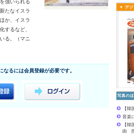
を強いられる
▼ デジ
新たなイスラ
ほか、イスラ
化するなど、
いる。（マニ
になるには会員登録が必要です。
写真のほ
【韓
音楽
【韓
由 