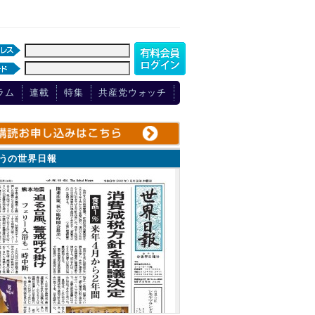
ラム
連載
特集
共産党ウォッチ
ょうの世界日報