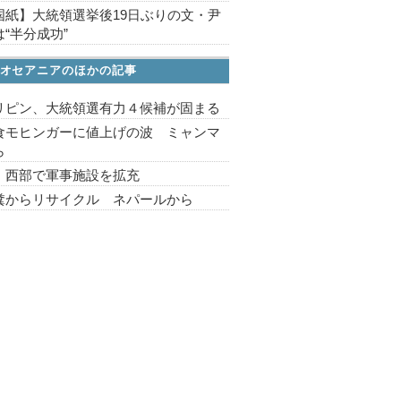
国紙】大統領選挙後19日ぶりの文・尹
“半分成功”
オセアニアのほかの記事
リピン、大統領選有力４候補が固まる
食モヒンガーに値上げの波 ミャンマ
ら
 西部で軍事施設を拡充
糞からリサイクル ネパールから