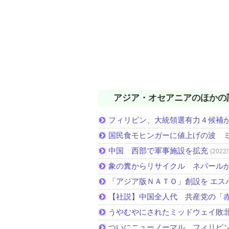
アジア・オセアニアのほかの
フィリピン、大統領選有力４候補
国民食モヒンガーに値上げの波 
中国 西部で軍事施設を拡充
(2022/
象の糞からリサイクル ネパール
「アジア版ＮＡＴＯ」創設を エス
【社説】中国全人代 共産党の「
うやむやにされたミッドウェイ敗
ついにニューノーマル フィリピ