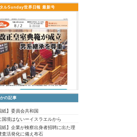
タルSunday世界日報 最新号
かの記事
国紙】委員会共和国
に国境はないーイスラエルから
国紙】企業が検察出身者招聘に出た理
捜査活発化に備え布石