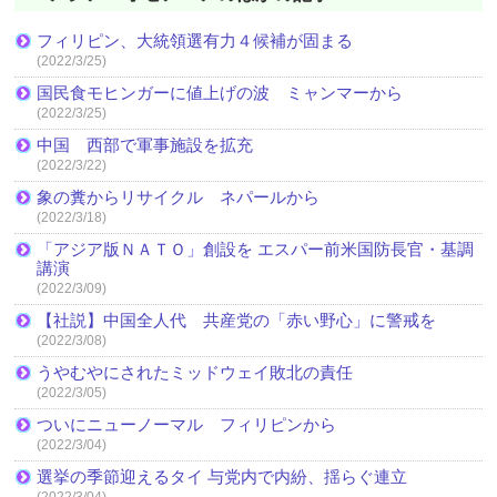
フィリピン、大統領選有力４候補が固まる
(2022/3/25)
国民食モヒンガーに値上げの波 ミャンマーから
(2022/3/25)
中国 西部で軍事施設を拡充
(2022/3/22)
象の糞からリサイクル ネパールから
(2022/3/18)
「アジア版ＮＡＴＯ」創設を エスパー前米国防長官・基調
講演
(2022/3/09)
【社説】中国全人代 共産党の「赤い野心」に警戒を
(2022/3/08)
うやむやにされたミッドウェイ敗北の責任
(2022/3/05)
ついにニューノーマル フィリピンから
(2022/3/04)
選挙の季節迎えるタイ 与党内で内紛、揺らぐ連立
(2022/3/04)