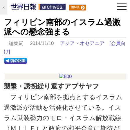
togg
＜
navi
フィリピン南部のイスラム過激
派への懸念強まる
編集局 2014/11/10
アジア・オセアニア
[会員向
け]
襲撃・誘拐繰り返すアブサヤフ
フィリピン南部を拠点とするイスラム
過激派が活動を活発化させている。イス
ラム武装勢力のモロ・イスラム解放戦線
（ＭＩＬＦ）と政府の和平合意に期待が