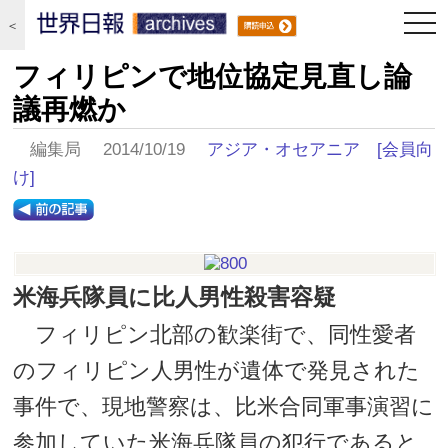
togg
＜
navi
フィリピンで地位協定見直し論
議再燃か
編集局 2014/10/19
アジア・オセアニア
[会員向
け]
米海兵隊員に比人男性殺害容疑
フィリピン北部の歓楽街で、同性愛者
のフィリピン人男性が遺体で発見された
事件で、現地警察は、比米合同軍事演習に
参加していた米海兵隊員の犯行であると