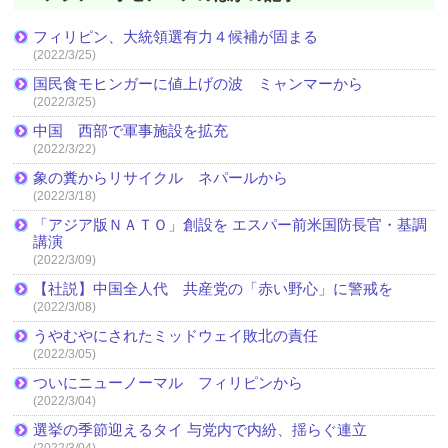
フィリピン、大統領選有力４候補が固まる
(2022/3/25)
国民食モヒンガーに値上げの波 ミャンマーから
(2022/3/25)
中国 西部で軍事施設を拡充
(2022/3/22)
象の糞からリサイクル ネパールから
(2022/3/18)
「アジア版ＮＡＴＯ」創設を エスパー前米国防長官・基調
講演
(2022/3/09)
【社説】中国全人代 共産党の「赤い野心」に警戒を
(2022/3/08)
うやむやにされたミッドウェイ敗北の責任
(2022/3/05)
ついにニューノーマル フィリピンから
(2022/3/04)
選挙の季節迎えるタイ 与党内で内紛、揺らぐ連立
(2022/3/04)