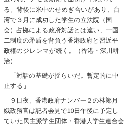
る。背後に米中のせめぎ合いがあり、台
湾で３月に成功した学生の立法院（国
会）占拠による政府対話とは違い、一国
二制度の矛盾を背負う香港政府と習近平
政権のジレンマが続く。（香港・深川耕
治）
「対話の基礎が揺らいだ。暫定的に中
止する」
９日夜、香港政府ナンバー２の林鄭月
娥政務官は記者会見で10日午後に予定し
ていた民主派学生団体・香港大学生連合会