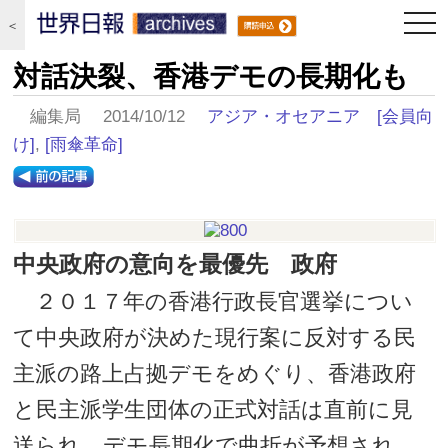
togg
＜
navi
対話決裂、香港デモの長期化も
編集局 2014/10/12
アジア・オセアニア
[会員向
け]
,
[雨傘革命]
中央政府の意向を最優先 政府
２０１７年の香港行政長官選挙につい
て中央政府が決めた現行案に反対する民
主派の路上占拠デモをめぐり、香港政府
と民主派学生団体の正式対話は直前に見
送られ、デモ長期化で曲折が予想され