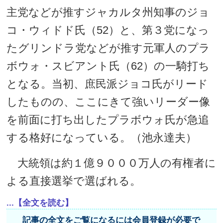
主党などが推すジャカルタ州知事のジョ
コ・ウィドド氏（52）と、第３党になっ
たグリンドラ党などが推す元軍人のプラ
ボウォ・スビアント氏（62）の一騎打ち
となる。当初、庶民派ジョコ氏がリード
したものの、ここにきて強いリーダー像
を前面に打ち出したプラボウォ氏が急追
する格好になっている。（池永達夫）
大統領は約１億９０００万人の有権者に
よる直接選挙で選ばれる。
...【全文を読む】
記事の全文をご覧になるには会員登録が必要で