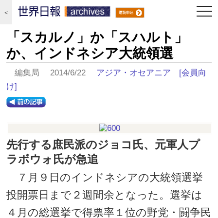
togg
＜
navi
「スカルノ」か「スハルト」
か、インドネシア大統領選
編集局 2014/6/22
アジア・オセアニア
[会員向
け]
先行する庶民派のジョコ氏、元軍人プ
ラボウォ氏が急追
７月９日のインドネシアの大統領選挙
投開票日まで２週間余となった。選挙は
４月の総選挙で得票率１位の野党・闘争民