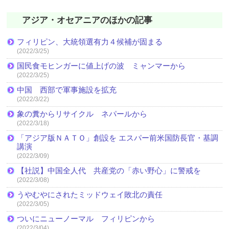
アジア・オセアニアのほかの記事
フィリピン、大統領選有力４候補が固まる
(2022/3/25)
国民食モヒンガーに値上げの波 ミャンマーから
(2022/3/25)
中国 西部で軍事施設を拡充
(2022/3/22)
象の糞からリサイクル ネパールから
(2022/3/18)
「アジア版ＮＡＴＯ」創設を エスパー前米国防長官・基調
講演
(2022/3/09)
【社説】中国全人代 共産党の「赤い野心」に警戒を
(2022/3/08)
うやむやにされたミッドウェイ敗北の責任
(2022/3/05)
ついにニューノーマル フィリピンから
(2022/3/04)