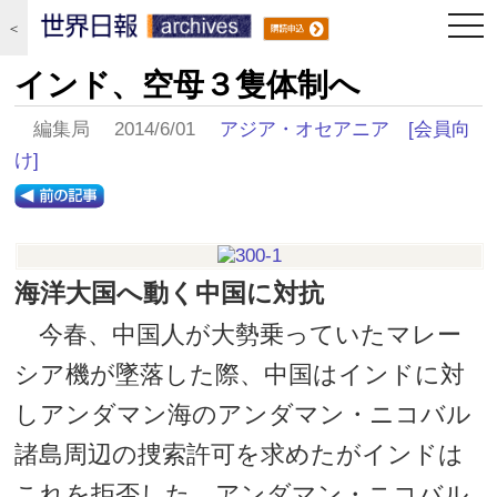
togg
＜
navi
インド、空母３隻体制へ
編集局 2014/6/01
アジア・オセアニア
[会員向
け]
海洋大国へ動く中国に対抗
今春、中国人が大勢乗っていたマレー
シア機が墜落した際、中国はインドに対
しアンダマン海のアンダマン・ニコバル
諸島周辺の捜索許可を求めたがインドは
これを拒否した。アンダマン・ニコバル