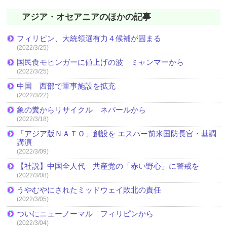
アジア・オセアニアのほかの記事
フィリピン、大統領選有力４候補が固まる
(2022/3/25)
国民食モヒンガーに値上げの波 ミャンマーから
(2022/3/25)
中国 西部で軍事施設を拡充
(2022/3/22)
象の糞からリサイクル ネパールから
(2022/3/18)
「アジア版ＮＡＴＯ」創設を エスパー前米国防長官・基調
講演
(2022/3/09)
【社説】中国全人代 共産党の「赤い野心」に警戒を
(2022/3/08)
うやむやにされたミッドウェイ敗北の責任
(2022/3/05)
ついにニューノーマル フィリピンから
(2022/3/04)