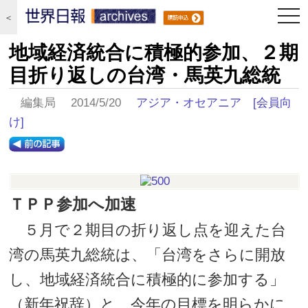
togg
＜
navi
地域経済統合に積極的参加、２期
目折り返しの台湾・馬英九総統
編集局 2014/5/20
アジア・オセアニア
[会員向
け]
ＴＰＰ参加へ加速
５月で２期目の折り返し点を迎えた台
湾の馬英九総統は、「台湾をさらに開放
し、地域経済統合に積極的に参加する」
（新年祝辞）と、今年の目標を明らかに