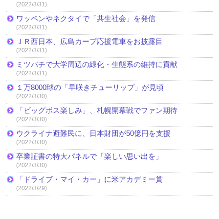
(2022/3/31)
ワッペンやネクタイで「共生社会」を発信
(2022/3/31)
ＪＲ西日本、広島カープ応援電車をお披露目
(2022/3/31)
ミツバチで大学周辺の緑化・生態系の維持に貢献
(2022/3/31)
１万8000球の「早咲きチューリップ」が見頃
(2022/3/30)
「ビッグボス楽しみ」、札幌開幕戦でファン期待
(2022/3/30)
ウクライナ避難民に、日本財団が50億円を支援
(2022/3/30)
卒業証書の特大パネルで「楽しい思い出を」
(2022/3/30)
「ドライブ・マイ・カー」に米アカデミー賞
(2022/3/29)