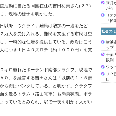
来月
援活動に当たる同国在住の吉田祐美さん(２７)
がる
じ、現地の様子を明かした。
リオ
「節
日以降、ウクライナ難民は増加の一途をたど
社会のほ
２万人を受け入れる。難民を支援する市民は空
し、一時的な住居を提供している。政府はこう
横浜
ッ
人につき１日４０ズロチ（約１０００円）を支
千葉
観測
ワッ
０キロ離れたポーランド南部クラクフ。現地で
ＪＲ
ＡＯ」を経営する吉田さんは「以前の１・５倍
目
から街はパンクしている」と明かす。クラクフ
面を走るトラム（路面電車）も満員状態。ボラ
まっているとみられ、駅で一夜を明かす人がい