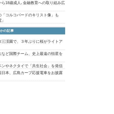
から18歳成人､金融教育への取り組み広
の「コルコバードのキリスト像」も
電」
かの記事
市三渓園で、３年ぶりに桜がライトア
プ
大など国際チーム、史上最遠の恒星を
ペンやネクタイで「共生社会」を発信
西日本、広島カープ応援電車をお披露