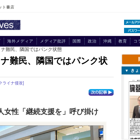
ット書店
プ
海外メディア
メディア批評
国際
政治
沖縄
教育
コ
イナ難民、隣国ではパンク状態
イナ難民、隣国ではパンク状
▼ き
クライナ侵攻]
邦人女性「継続支援を」呼び掛け