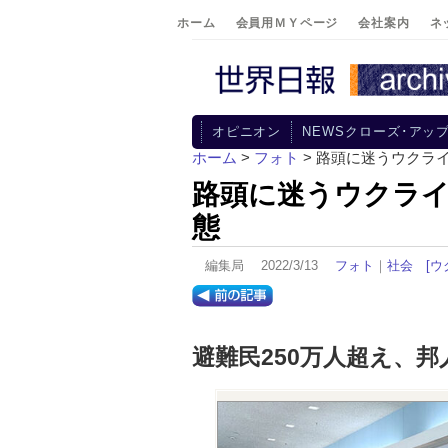
ホーム
会員用ＭＹページ
会社案内
ネ
オピニオン
NEWSクローズ･アッ
ホーム
>
フォト
> 路頭に迷うウクラ
路頭に迷うウクラ
態
編集局 2022/3/13
フォト
｜
社会
[ウ
避難民250万人超え、