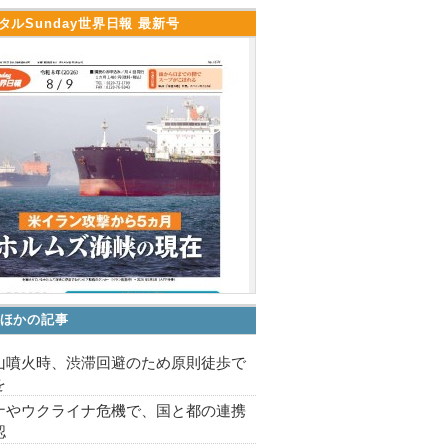
タルSunday世界日報 最新号
ほかの記事
山噴火時、渋滞回避のため原則徒歩で
を
ナやウクライナ危機で、国と都の連携
認