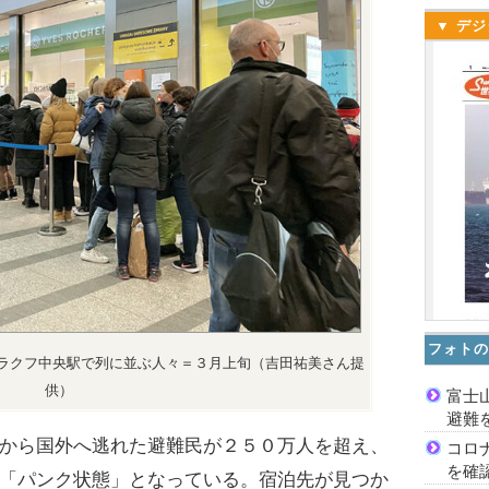
▼ デジ
フォトの
ラクフ中央駅で列に並ぶ人々＝３月上旬（吉田祐美さん提
供）
富士
避難
から国外へ逃れた避難民が２５０万人を超え、
コロ
を確
「パンク状態」となっている。宿泊先が見つか