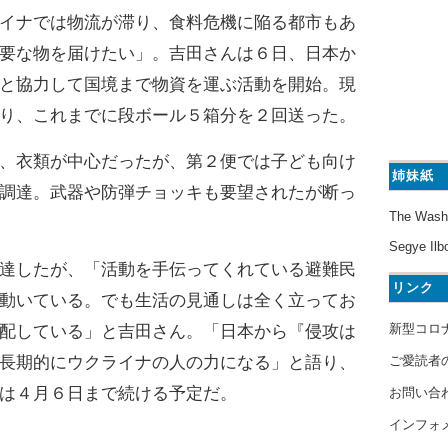
イナでは物流が滞り、食料危機に陥る都市もあ
要な物を届けたい」。吉田さんは６日、日本か
と協力して国境まで物資を運ぶ活動を開始。現
り、これまでに段ボール５箱分を２回送った。
、衣類が中心だったが、第２便では子ども向け
姉妹紙
調達。武器や防弾チョッキも要望されたが断っ
The Wash
Segye Ilb
達したが、「活動を手伝ってくれている避難民
リンク
動いている。でも生活の見通しは全く立ってお
新型コロ
配している」と吉田さん。「日本から『侵攻は
ご愛読者
長期的にウクライナの人の力になる」と語り、
は４月６日まで続ける予定だ。
お問い合
インフォ