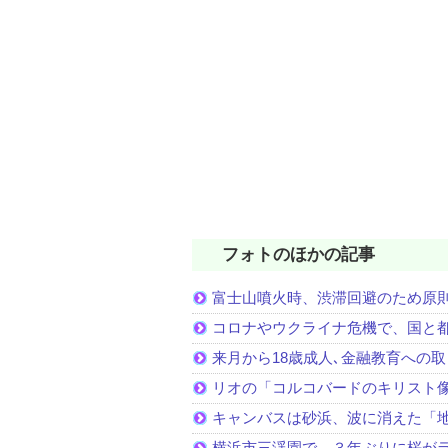
フォトのほかの記事
富士山噴火時、渋滞回避のため原
コロナやウクライナ危機で、国と
来月から18歳成人､金融教育への
リオの「コルコバードのキリスト
キャンバスは砂浜、波に消えた「
横浜市三渓園で、３年ぶりに桜が