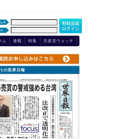
ラム
連載
特集
共産党ウォッチ
ょうの世界日報