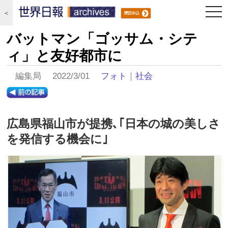
togg
＜
navi
バットマン「ゴッサム・シテ
ィ」と友好都市に
編集局 2022/3/01
フォト
｜
社会
広島県福山市が提携､｢日本の城の美しさ
を発信する機会に｣