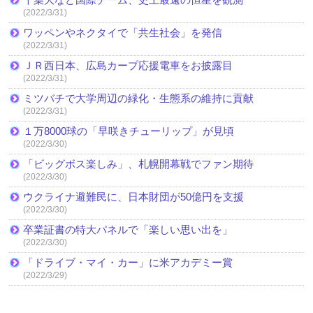
(2022/3/31)
ワッペンやネクタイで「共生社会」を発信
(2022/3/31)
ＪＲ西日本、広島カープ応援電車をお披露目
(2022/3/31)
ミツバチで大学周辺の緑化・生態系の維持に貢献
(2022/3/31)
１万8000球の「早咲きチューリップ」が見頃
(2022/3/30)
「ビッグボス楽しみ」、札幌開幕戦でファン期待
(2022/3/30)
ウクライナ避難民に、日本財団が50億円を支援
(2022/3/30)
卒業証書の特大パネルで「楽しい思い出を」
(2022/3/30)
「ドライブ・マイ・カー」に米アカデミー賞
(2022/3/29)