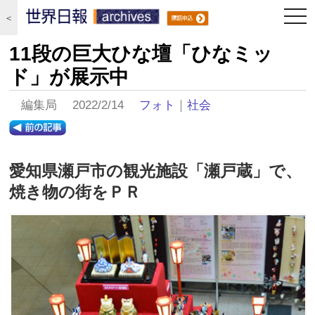
togg
＜
navi
11段の巨大ひな壇「ひなミッ
ド」が展示中
編集局 2022/2/14
フォト
｜
社会
愛知県瀬戸市の観光施設「瀬戸蔵」で、
焼き物の街をＰＲ