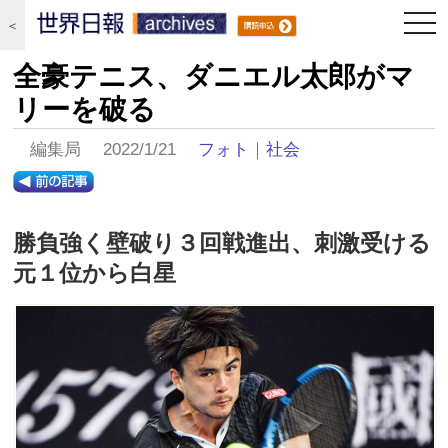
togg
＜
navi
全豪テニス、ダニエル太郎がマ
リーを破る
編集局 2022/1/21
フォト
｜
社会
勝負強く壁破り３回戦進出、刺激受ける
元１位から白星