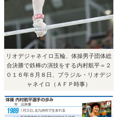
リオデジャネイロ五輪、体操男子団体総
合決勝で鉄棒の演技をする内村航平＝２
０１６年８月８日、ブラジル・リオデジ
ャネイロ（ＡＦＰ時事）