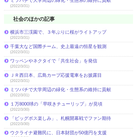
ミツバチで大学周辺の緑化・生態系の維持に貢献
(2022/3/31)
社会のほかの記事
横浜市三渓園で、３年ぶりに桜がライトアップ
(2022/3/31)
千葉大など国際チーム、史上最遠の恒星を観測
(2022/3/31)
ワッペンやネクタイで「共生社会」を発信
(2022/3/31)
ＪＲ西日本、広島カープ応援電車をお披露目
(2022/3/31)
ミツバチで大学周辺の緑化・生態系の維持に貢献
(2022/3/31)
１万8000球の「早咲きチューリップ」が見頃
(2022/3/30)
「ビッグボス楽しみ」、札幌開幕戦でファン期待
(2022/3/30)
ウクライナ避難民に、日本財団が50億円を支援