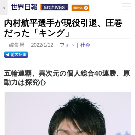
togg
＜
navi
内村航平選手が現役引退、圧巻
だった「キング」
編集局 2022/1/12
フォト
｜
社会
五輪連覇、異次元の個人総合40連勝、原
動力は探究心