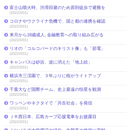
富士山噴火時、渋滞回避のため原則徒歩で避難を
(2022/3/31)
コロナやウクライナ危機で、国と都の連携を確認
(2022/3/31)
来月から18歳成人､金融教育への取り組み広がる
(2022/3/31)
リオの「コルコバードのキリスト像」も「節電」
(2022/3/31)
キャンバスは砂浜、波に消えた「地上絵」
(2022/3/31)
横浜市三渓園で、３年ぶりに桜がライトアップ
(2022/3/31)
千葉大など国際チーム、史上最遠の恒星を観測
(2022/3/31)
ワッペンやネクタイで「共生社会」を発信
(2022/3/31)
ＪＲ西日本、広島カープ応援電車をお披露目
(2022/3/31)