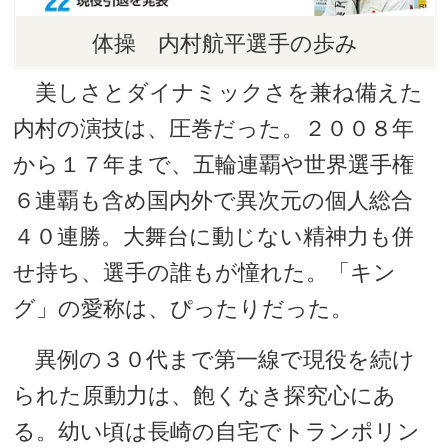
体操 内村航平選手の歩み
美しさとダイナミックさを兼ね備えた
内村の演技は、圧巻だった。２００８年
から１７年まで、五輪連覇や世界選手権
６連覇も含め国内外で異次元の個人総合
４０連勝。大舞台に動じない精神力も併
せ持ち、選手の誰もが憧れた。「キン
グ」の愛称は、ぴったりだった。
異例の３０代まで第一線で現役を続け
られた原動力は、飽くなき探究心にあ
る。幼い頃は長崎の自宅でトランポリン