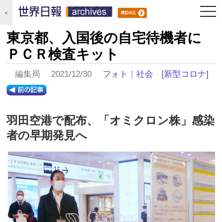
togg
＜
navi
東京都、入国後の自宅待機者に
ＰＣＲ検査キット
編集局 2021/12/30
フォト
｜
社会
[新型コロナ]
羽田空港で配布、「オミクロン株」感染
者の早期発見へ