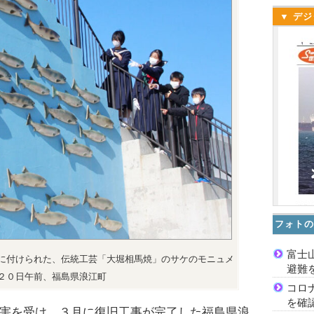
▼ デジ
フォトの
富士
に付けられた、伝統工芸「大堀相馬焼」のサケのモニュメ
避難
２０日午前、福島県浪江町
コロ
を確
害を受け、３月に復旧工事が完了した福島県浪