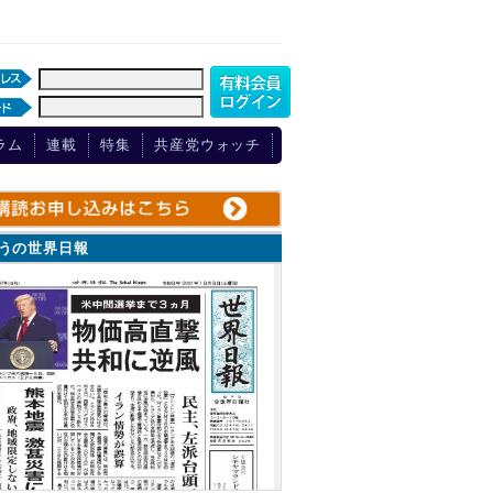
ラム
連載
特集
共産党ウォッチ
ょうの世界日報