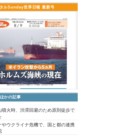
タルSunday世界日報 最新号
ほかの記事
山噴火時、渋滞回避のため原則徒歩で
を
ナやウクライナ危機で、国と都の連携
認