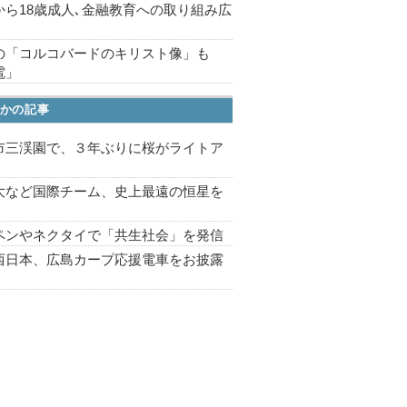
から18歳成人､金融教育への取り組み広
の「コルコバードのキリスト像」も
電」
かの記事
市三渓園で、３年ぶりに桜がライトア
プ
大など国際チーム、史上最遠の恒星を
ペンやネクタイで「共生社会」を発信
西日本、広島カープ応援電車をお披露