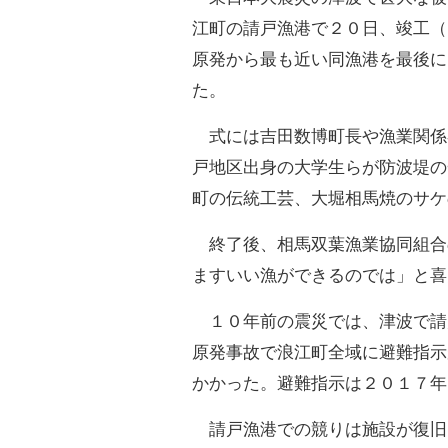
江町の請戸漁港で２０日、竣工（
原発から最も近い同漁港を最後に
た。
式には吉田数博町長や漁業関係
戸地区出身の大学生らが防波堤の
町の伝統工芸、大堀相馬焼のサケ
終了後、相馬双葉漁業協同組合
ますいい漁ができるのでは」と喜
１０年前の震災では、津波で請
原発事故で浪江町全域に避難指示
かかった。避難指示は２０１７年
請戸漁港での競りは施設が復旧