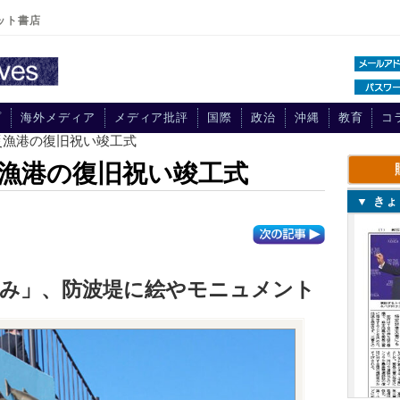
ット書店
プ
海外メディア
メディア批評
国際
政治
沖縄
教育
コ
災漁港の復旧祝い竣工式
漁港の復旧祝い竣工式
▼ き
励み」、防波堤に絵やモニュメント