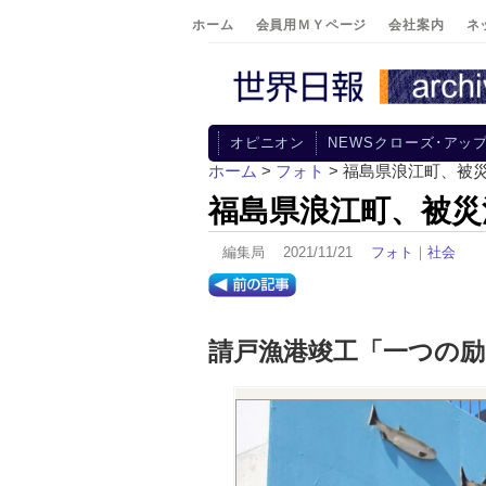
ホーム
会員用ＭＹページ
会社案内
ネ
オピニオン
NEWSクローズ･アッ
ホーム
>
フォト
> 福島県浪江町、被
福島県浪江町、被災
編集局 2021/11/21
フォト
｜
社会
請戸漁港竣工「一つの