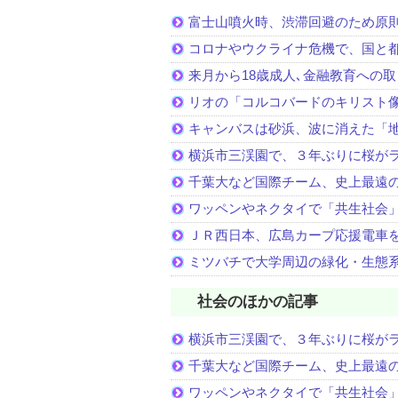
富士山噴火時、渋滞回避のため原
コロナやウクライナ危機で、国と
来月から18歳成人､金融教育への
リオの「コルコバードのキリスト
キャンバスは砂浜、波に消えた「
横浜市三渓園で、３年ぶりに桜が
千葉大など国際チーム、史上最遠
ワッペンやネクタイで「共生社会
ＪＲ西日本、広島カープ応援電車
ミツバチで大学周辺の緑化・生態
社会のほかの記事
横浜市三渓園で、３年ぶりに桜が
千葉大など国際チーム、史上最遠
ワッペンやネクタイで「共生社会