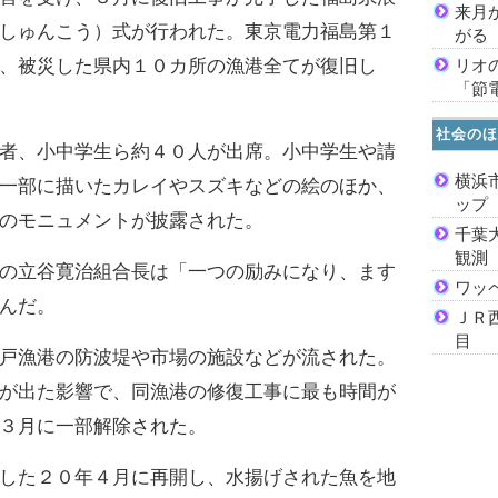
来月
しゅんこう）式が行われた。東京電力福島第１
がる
リオ
、被災した県内１０カ所の漁港全てが復旧し
「節
社会のほ
者、小中学生ら約４０人が出席。小中学生や請
横浜
一部に描いたカレイやスズキなどの絵のほか、
ッ
のモニュメントが披露された。
千葉
観測
の立谷寛治組合長は「一つの励みになり、ます
ワッ
んだ。
ＪＲ
目
戸漁港の防波堤や市場の施設などが流された。
が出た影響で、同漁港の修復工事に最も時間が
３月に一部解除された。
した２０年４月に再開し、水揚げされた魚を地