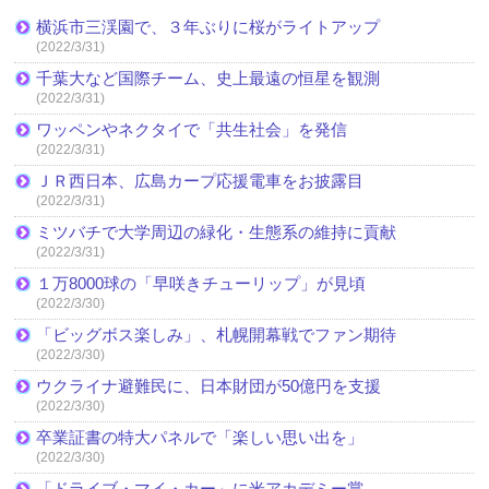
横浜市三渓園で、３年ぶりに桜がライトアップ
(2022/3/31)
千葉大など国際チーム、史上最遠の恒星を観測
(2022/3/31)
ワッペンやネクタイで「共生社会」を発信
(2022/3/31)
ＪＲ西日本、広島カープ応援電車をお披露目
(2022/3/31)
ミツバチで大学周辺の緑化・生態系の維持に貢献
(2022/3/31)
１万8000球の「早咲きチューリップ」が見頃
(2022/3/30)
「ビッグボス楽しみ」、札幌開幕戦でファン期待
(2022/3/30)
ウクライナ避難民に、日本財団が50億円を支援
(2022/3/30)
卒業証書の特大パネルで「楽しい思い出を」
(2022/3/30)
「ドライブ・マイ・カー」に米アカデミー賞