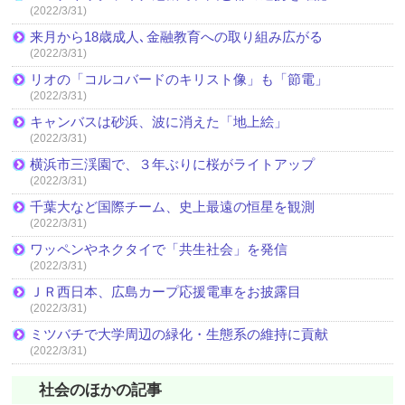
(2022/3/31)
来月から18歳成人､金融教育への取り組み広がる
(2022/3/31)
リオの「コルコバードのキリスト像」も「節電」
(2022/3/31)
キャンバスは砂浜、波に消えた「地上絵」
(2022/3/31)
横浜市三渓園で、３年ぶりに桜がライトアップ
(2022/3/31)
千葉大など国際チーム、史上最遠の恒星を観測
(2022/3/31)
ワッペンやネクタイで「共生社会」を発信
(2022/3/31)
ＪＲ西日本、広島カープ応援電車をお披露目
(2022/3/31)
ミツバチで大学周辺の緑化・生態系の維持に貢献
(2022/3/31)
社会のほかの記事