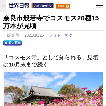
togg
＜
navi
奈良市般若寺でコスモス20種15
万本が見頃
編集局 2021/10/25
フォト
｜
社会
「コスモス寺」として知られる、見頃
は10月末まで続く