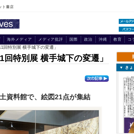
ット書店
プ
海外メディア
メディア批評
国際
政治
沖縄
教育
コ
第1回特別展 横手城下の変遷」
1回特別展 横手城下の変遷」
▼ き
土資料館で、絵図21点が集結