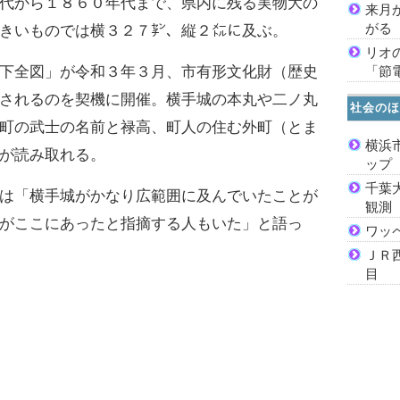
代から１８６０年代まで、県内に残る実物大の
来月
がる
きいものでは横３２７㌢、縦２㍍に及ぶ。
リオ
「節
下全図」が令和３年３月、市有形文化財（歴史
されるのを契機に開催。横手城の本丸や二ノ丸
社会のほ
町の武士の名前と禄高、町人の住む外町（とま
横浜
が読み取れる。
ッ
千葉
は「横手城がかなり広範囲に及んでいたことが
観測
がここにあったと指摘する人もいた」と語っ
ワッ
ＪＲ
目