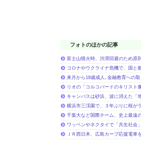
フォトのほかの記事
富士山噴火時、渋滞回避のため原
コロナやウクライナ危機で、国と
来月から18歳成人､金融教育への
リオの「コルコバードのキリスト
キャンバスは砂浜、波に消えた「
横浜市三渓園で、３年ぶりに桜が
千葉大など国際チーム、史上最遠
ワッペンやネクタイで「共生社会
ＪＲ西日本、広島カープ応援電車