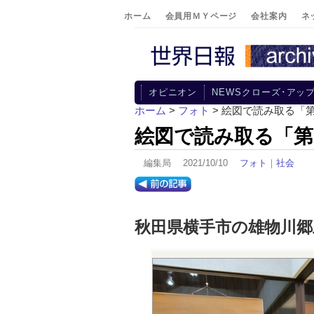
ホーム
会員用ＭＹページ
会社案内
ネ
オピニオン
NEWSクローズ･アッ
ホーム
>
フォト
> 絵図で読み取る「
絵図で読み取る「第
編集局 2021/10/10
フォト
｜
社会
秋田県横手市の雄物川郷