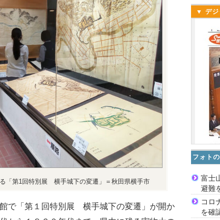
▼ デジ
フォトの
富士
る「第1回特別展 横手城下の変遷」＝秋田県横手市
避難
コロ
館で「第１回特別展 横手城下の変遷」が開か
を確