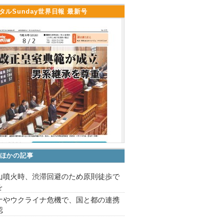
タルSunday世界日報 最新号
ほかの記事
山噴火時、渋滞回避のため原則徒歩で
を
ナやウクライナ危機で、国と都の連携
認