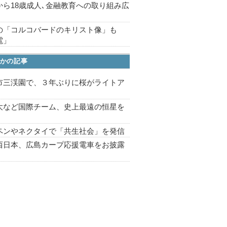
から18歳成人､金融教育への取り組み広
の「コルコバードのキリスト像」も
電」
かの記事
市三渓園で、３年ぶりに桜がライトア
プ
大など国際チーム、史上最遠の恒星を
ペンやネクタイで「共生社会」を発信
西日本、広島カープ応援電車をお披露