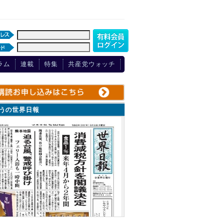
ラム
連載
特集
共産党ウォッチ
ょうの世界日報