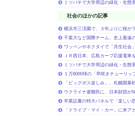
ミツバチで大学周辺の緑化・生態
社会のほかの記事
横浜市三渓園で、３年ぶりに桜が
千葉大など国際チーム、史上最遠
ワッペンやネクタイで「共生社会
ＪＲ西日本、広島カープ応援電車
ミツバチで大学周辺の緑化・生態
１万8000球の「早咲きチューリッ
「ビッグボス楽しみ」、札幌開幕
ウクライナ避難民に、日本財団が5
卒業証書の特大パネルで「楽しい
「ドライブ・マイ・カー」に米ア