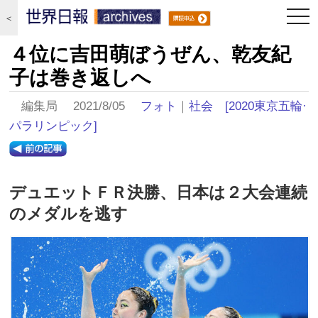
togg
＜
navi
４位に吉田萌ぼうぜん、乾友紀
子は巻き返しへ
編集局 2021/8/05
フォト
｜
社会
[2020東京五輪·
パラリンピック]
デュエットＦＲ決勝、日本は２大会連続
のメダルを逃す