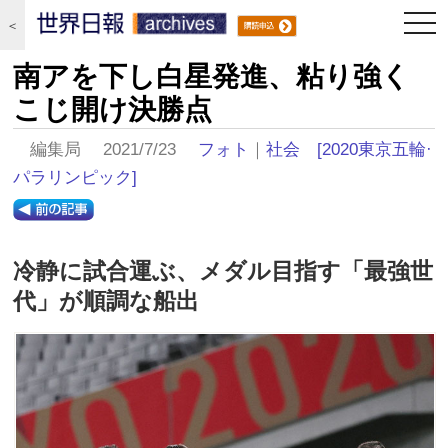
togg
＜
navi
南アを下し白星発進、粘り強く
こじ開け決勝点
編集局 2021/7/23
フォト
｜
社会
[2020東京五輪·
パラリンピック]
冷静に試合運ぶ、メダル目指す「最強世
代」が順調な船出