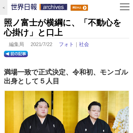
togg
＜
navi
照ノ富士が横綱に、「不動心を
心掛け」と口上
編集局 2021/7/22
フォト
｜
社会
満場一致で正式決定、令和初、モンゴル
出身として５人目