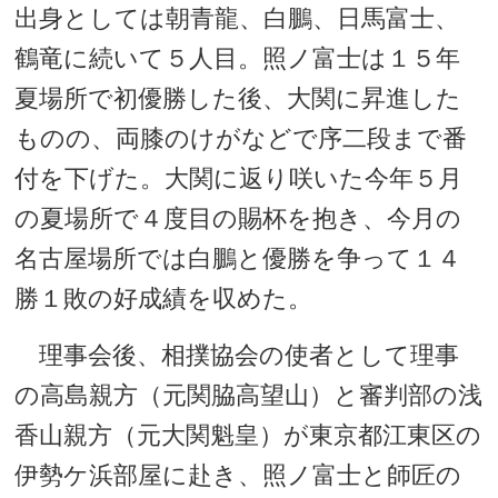
出身としては朝青龍、白鵬、日馬富士、
鶴竜に続いて５人目。照ノ富士は１５年
夏場所で初優勝した後、大関に昇進した
ものの、両膝のけがなどで序二段まで番
付を下げた。大関に返り咲いた今年５月
の夏場所で４度目の賜杯を抱き、今月の
名古屋場所では白鵬と優勝を争って１４
勝１敗の好成績を収めた。
理事会後、相撲協会の使者として理事
の高島親方（元関脇高望山）と審判部の浅
香山親方（元大関魁皇）が東京都江東区の
伊勢ケ浜部屋に赴き、照ノ富士と師匠の