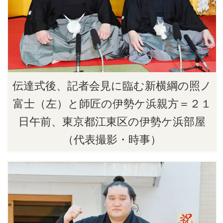
伝達式後、記者会見に臨む新横綱の照ノ
富士（左）と師匠の伊勢ケ浜親方＝２１
日午前、東京都江東区の伊勢ケ浜部屋
（代表撮影・時事）