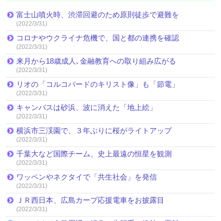
富士山噴火時、渋滞回避のため原則徒歩で避難を
(2022/3/31)
コロナやウクライナ危機で、国と都の連携を確認
(2022/3/31)
来月から18歳成人､金融教育への取り組み広がる
(2022/3/31)
リオの「コルコバードのキリスト像」も「節電」
(2022/3/31)
キャンバスは砂浜、波に消えた「地上絵」
(2022/3/31)
横浜市三渓園で、３年ぶりに桜がライトアップ
(2022/3/31)
千葉大など国際チーム、史上最遠の恒星を観測
(2022/3/31)
ワッペンやネクタイで「共生社会」を発信
(2022/3/31)
ＪＲ西日本、広島カープ応援電車をお披露目
(2022/3/31)