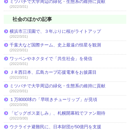
ミツバチで大学周辺の緑化・生態系の維持に貢献
(2022/3/31)
社会のほかの記事
横浜市三渓園で、３年ぶりに桜がライトアップ
(2022/3/31)
千葉大など国際チーム、史上最遠の恒星を観測
(2022/3/31)
ワッペンやネクタイで「共生社会」を発信
(2022/3/31)
ＪＲ西日本、広島カープ応援電車をお披露目
(2022/3/31)
ミツバチで大学周辺の緑化・生態系の維持に貢献
(2022/3/31)
１万8000球の「早咲きチューリップ」が見頃
(2022/3/30)
「ビッグボス楽しみ」、札幌開幕戦でファン期待
(2022/3/30)
ウクライナ避難民に、日本財団が50億円を支援