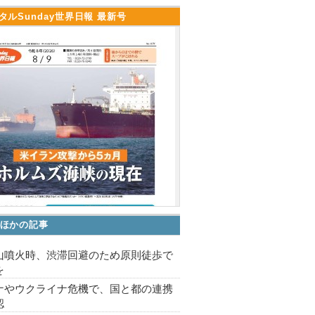
タルSunday世界日報 最新号
ほかの記事
山噴火時、渋滞回避のため原則徒歩で
を
ナやウクライナ危機で、国と都の連携
認