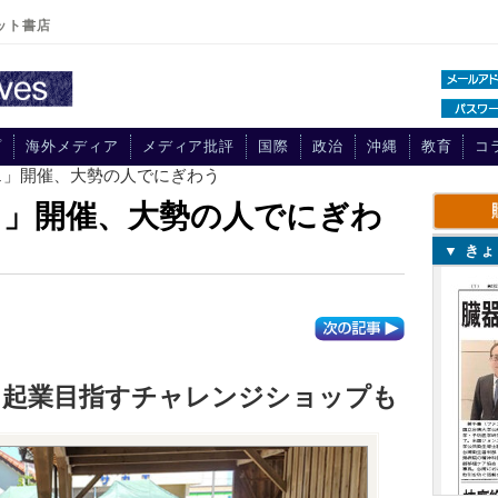
ット書店
プ
海外メディア
メディア批評
国際
政治
沖縄
教育
コ
ェ」開催、大勢の人でにぎわう
ェ」開催、大勢の人でにぎわ
▼ き
、起業目指すチャレンジショップも