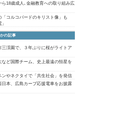
から18歳成人､金融教育への取り組み広
の「コルコバードのキリスト像」も
電」
かの記事
市三渓園で、３年ぶりに桜がライトア
プ
大など国際チーム、史上最遠の恒星を
ペンやネクタイで「共生社会」を発信
西日本、広島カープ応援電車をお披露