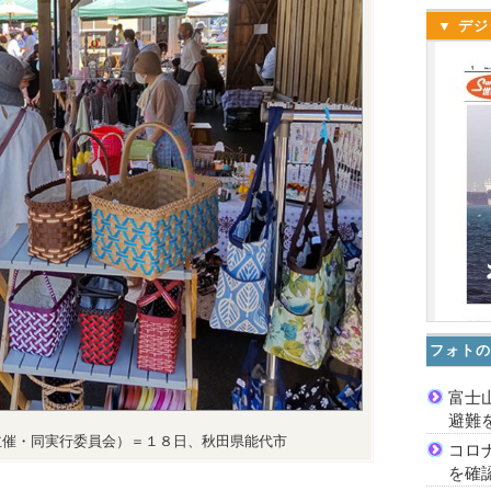
▼ デジ
フォトの
富士
避難
主催・同実行委員会）＝１８日、秋田県能代市
コロ
を確