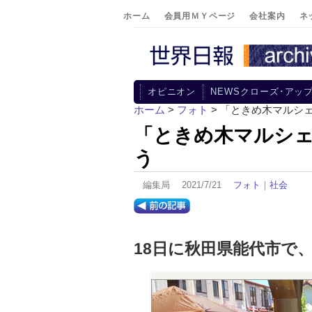
ホーム
会員用ＭＹページ
会社案内
ネ
オピニオン
NEWSクローズ･アッ
ホーム
>
フォト
> 「ときめ木マルシ
「ときめ木マルシ
う
編集局 2021/7/21
フォト
｜
社会
18日に秋田県能代市で