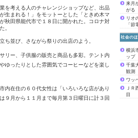
来月
業を考える人のチャレンジショップなど、出品
がる
が生まれる！」をモットーとした「ときめ木マ
リオ
が秋田県能代市で１８日に開かれた。コロナ対
「節
た。
社会のほ
立ち並び、さながら祭りの出店のよう。
横浜
サリー、子供服の販売と商品も多彩。テント内
ッ
やゆったりとした雰囲気でコーヒーなどを楽し
千葉
観測
ワッ
ＪＲ
市内在住の６０代女性は「いろいろな店があり
目
は９月から１１月まで毎月第３日曜日に計３回