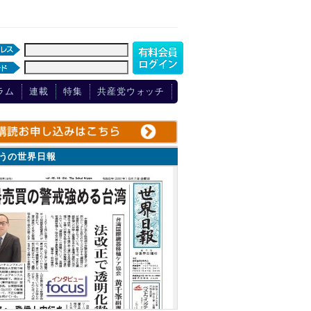
ラム
連載
特集
共産党ウォッチ
ょうの世界日報