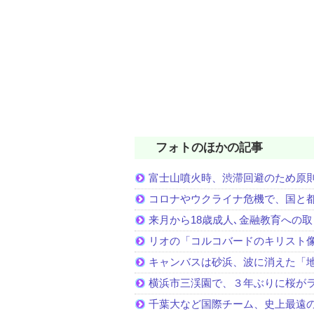
フォトのほかの記事
富士山噴火時、渋滞回避のため原
コロナやウクライナ危機で、国と
来月から18歳成人､金融教育への
リオの「コルコバードのキリスト
キャンバスは砂浜、波に消えた「
横浜市三渓園で、３年ぶりに桜が
千葉大など国際チーム、史上最遠