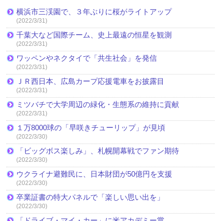
横浜市三渓園で、３年ぶりに桜がライトアップ
(2022/3/31)
千葉大など国際チーム、史上最遠の恒星を観測
(2022/3/31)
ワッペンやネクタイで「共生社会」を発信
(2022/3/31)
ＪＲ西日本、広島カープ応援電車をお披露目
(2022/3/31)
ミツバチで大学周辺の緑化・生態系の維持に貢献
(2022/3/31)
１万8000球の「早咲きチューリップ」が見頃
(2022/3/30)
「ビッグボス楽しみ」、札幌開幕戦でファン期待
(2022/3/30)
ウクライナ避難民に、日本財団が50億円を支援
(2022/3/30)
卒業証書の特大パネルで「楽しい思い出を」
(2022/3/30)
「ドライブ・マイ・カー」に米アカデミー賞