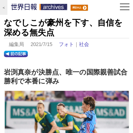
togg
＜
navi
なでしこが豪州を下す、自信を
深める無失点
編集局 2021/7/15
フォト
｜
社会
岩渕真奈が決勝点、唯一の国際親善試合
勝利で本番に弾み