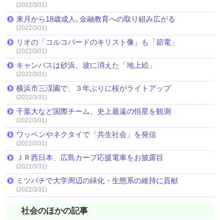
(2022/3/31)
来月から18歳成人､金融教育への取り組み広がる
(2022/3/31)
リオの「コルコバードのキリスト像」も「節電」
(2022/3/31)
キャンバスは砂浜、波に消えた「地上絵」
(2022/3/31)
横浜市三渓園で、３年ぶりに桜がライトアップ
(2022/3/31)
千葉大など国際チーム、史上最遠の恒星を観測
(2022/3/31)
ワッペンやネクタイで「共生社会」を発信
(2022/3/31)
ＪＲ西日本、広島カープ応援電車をお披露目
(2022/3/31)
ミツバチで大学周辺の緑化・生態系の維持に貢献
(2022/3/31)
社会のほかの記事