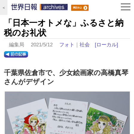
togg
＜
navi
「日本一オトメな」ふるさと納
税のお礼状
編集局 2021/5/12
フォト
｜
社会
[ローカル]
千葉県佐倉市で、少女絵画家の高橋真琴
さんがデザイン