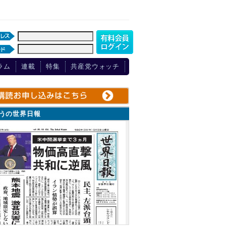
ラム
連載
特集
共産党ウォッチ
ょうの世界日報