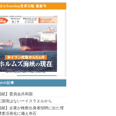
タルSunday世界日報 最新号
かの記事
国紙】委員会共和国
に国境はないーイスラエルから
国紙】企業が検察出身者招聘に出た理
捜査活発化に備え布石