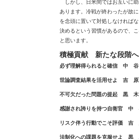
しかし、日米間ではお互いに助
あります。冷戦が終わったが故に
を念頭に置いて対処しなければな
決めるという習慣があるので、こ
と思います。
積極貢献 新たな段階へ
必ず理解得られると確信 中 谷
世論調査結果を活用せよ 吉 原
不可欠だった問題の提起 黒 木
感謝され誇りを持つ自衛官 中 
リスク伴う行動でこそ評価 吉 
法制化への課題を克服せよ 黒 