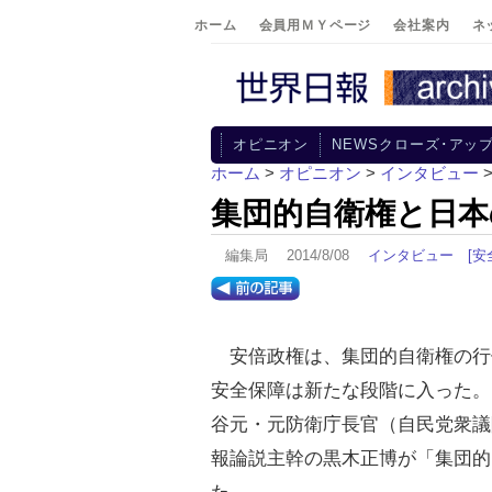
ホーム
会員用ＭＹページ
会社案内
ネ
オピニオン
NEWSクローズ･アッ
ホーム
>
オピニオン
>
インタビュー
集団的自衛権と日本
編集局 2014/8/08
インタビュー
[安
安倍政権は、集団的自衛権の行
安全保障は新たな段階に入った。
谷元・元防衛庁長官（自民党衆議
報論説主幹の黒木正博が「集団的