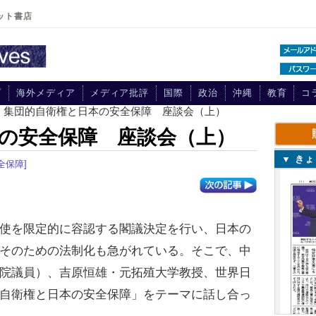
ット書店
プ
海外メディア
メディア批評
国際
政治
沖縄
教育
コ
> 集団的自衛権と日本の安全保障 座談会（上）
の安全保障 座談会（上）
▼ き
全保障]
使を限定的に容認する閣議決定を行い、日本の
そのための法制化も急がれている。そこで、中
院議員）、吉原恒雄・元拓殖大学教授、世界日
自衛権と日本の安全保障」をテーマに話し合っ