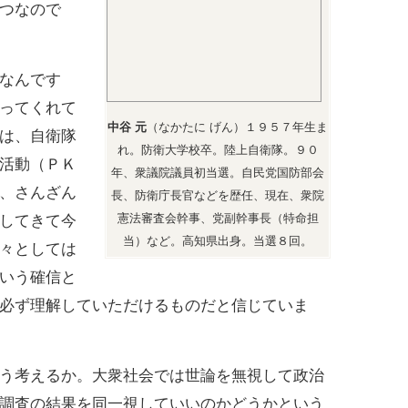
つなので
なんです
ってくれて
中谷 元
（なかたに げん）１９５７年生ま
は、自衛隊
れ。防衛大学校卒。陸上自衛隊。９０
活動（ＰＫ
年、衆議院議員初当選。自民党国防部会
、さんざん
長、防衛庁長官などを歴任、現在、衆院
憲法審査会幹事、党副幹事長（特命担
してきて今
当）など。高知県出身。当選８回。
々としては
いう確信と
必ず理解していただけるものだと信じていま
う考えるか。大衆社会では世論を無視して政治
調査の結果を同一視していいのかどうかという