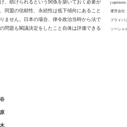
け、助けられるという関係を築いておく必要が
j-opinion
、同盟の信頼性、永続性は低下傾向にあること
運営会社
りません。日本の場合、律令政治当時から法で
プライバ
の問題も閣議決定をしたこと自体は評価できる
ソーシャ
谷
原
木