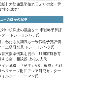
国紙】大統領選挙後19日ぶりの文・尹
“半分成功”
ューのほかの記事
で対中核抑止の議論をー 米戦略予算評
ンター トシ・ヨシハラ氏
月にわたる長期戦もー米戦略予算評価
ター上級研究員 トシ・ヨシハラ氏
教育支援条例案を提示―旭川家庭教育
援する会 相談役 上松丈夫氏
ライナ危機 「民主」VS「権威」の戦
米ヘリテージ財団アジア研究センター
ウォルター・ローマン氏