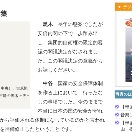
▼ デジ
構築
黒木
長年の懸案でしたが
安倍内閣の下で一歩踏み出
し、集団的自衛権の限定的容
認の閣議決定がなされまし
た。この閣議決定の意義から
お話しください。
中谷
国家の安全保障体制
（中央）、吉原恒
を作る上において、待ったな
写真のほ
主幹の黒木正博＝
しの事項でした。今のままで
【韓
本当に日本の国の安全が守れ
音楽
から評価される体制になっているのかと言われ
【韓
由 
を補備修正したということです。