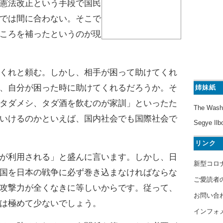
憲法改正という手段で国民
では間に合わない。そこで
ころを補ったというのが現
くれと頼む。しかし、相手が困って助けてくれ
、自分が困った時に助けてくれるだろうか。そ
姉妹紙
タダメシ、タダ酒を飲むのが家訓」といったた
The Wash
いけるのかといえば、国内社会でも国際社会で
Segye Ilb
リンク
が利用される」と盛んに言います。しかし、日
新型コロ
国を日本の戦争に必ず巻き込まなければならな
ご愛読者
攻撃力が全くなきに等しいからです。従って、
お問い合
は極めて少ないでしょう。
インフォ