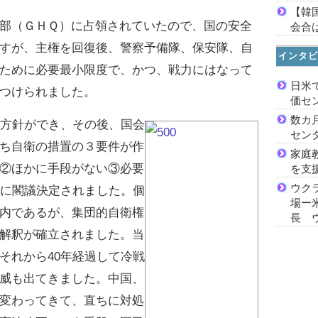
【韓
部（ＧＨＱ）に占領されていたので、国の安全
会合は
すが、主権を回復後、警察予備隊、保安隊、自
インタビ
ために必要最小限度で、かつ、戦力にはなって
日米
つけられました。
価セ
数カ
方針ができ、その後、国会
セン
ち自衛の措置の３要件が作
家庭
②ほかに手段がない③必要
を支
ウク
年に閣議決定されました。個
場ー
内であるが、集団的自衛権
長 
解釈が確立されました。当
それから40年経過して冷戦
威も出てきました。中国、
変わってきて、直ちに対処