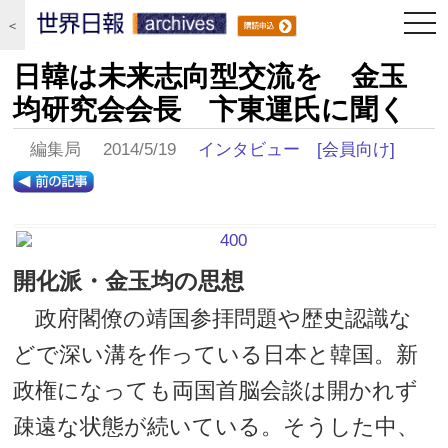
togg
＜
navi
日韓は未来志向型交流を 金玉
均研究会会長 卞東運氏に聞く
編集局 2014/5/19
インタビュー
[会員向け]
開化派・金玉均の思想
政府閣僚の靖国参拝問題や歴史認識な
どで深い溝を作っている日本と韓国。新
政権になっても両国首脳会談は開かれず
疎遠な状態が続いている。そうした中、