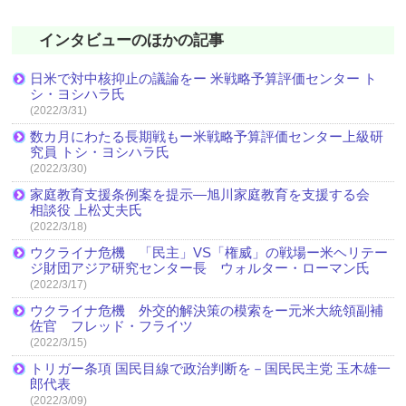
インタビューのほかの記事
日米で対中核抑止の議論をー 米戦略予算評価センター ト
シ・ヨシハラ氏
(2022/3/31)
数カ月にわたる長期戦もー米戦略予算評価センター上級研
究員 トシ・ヨシハラ氏
(2022/3/30)
家庭教育支援条例案を提示―旭川家庭教育を支援する会
相談役 上松丈夫氏
(2022/3/18)
ウクライナ危機 「民主」VS「権威」の戦場ー米ヘリテー
ジ財団アジア研究センター長 ウォルター・ローマン氏
(2022/3/17)
ウクライナ危機 外交的解決策の模索をー元米大統領副補
佐官 フレッド・フライツ
(2022/3/15)
トリガー条項 国民目線で政治判断を－国民民主党 玉木雄一
郎代表
(2022/3/09)