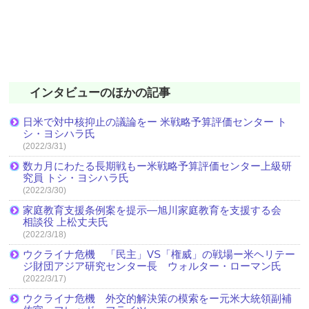
インタビューのほかの記事
日米で対中核抑止の議論をー 米戦略予算評価センター ト
シ・ヨシハラ氏
(2022/3/31)
数カ月にわたる長期戦もー米戦略予算評価センター上級研
究員 トシ・ヨシハラ氏
(2022/3/30)
家庭教育支援条例案を提示―旭川家庭教育を支援する会
相談役 上松丈夫氏
(2022/3/18)
ウクライナ危機 「民主」VS「権威」の戦場ー米ヘリテー
ジ財団アジア研究センター長 ウォルター・ローマン氏
(2022/3/17)
ウクライナ危機 外交的解決策の模索をー元米大統領副補