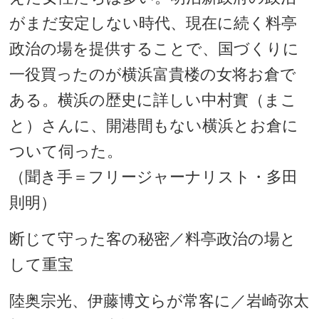
がまだ安定しない時代、現在に続く料亭
政治の場を提供することで、国づくりに
一役買ったのが横浜富貴楼の女将お倉で
ある。横浜の歴史に詳しい中村實（まこ
と）さんに、開港間もない横浜とお倉に
ついて伺った。
（聞き手＝フリージャーナリスト・多田
則明）
断じて守った客の秘密／料亭政治の場と
して重宝
陸奥宗光、伊藤博文らが常客に／岩崎弥太