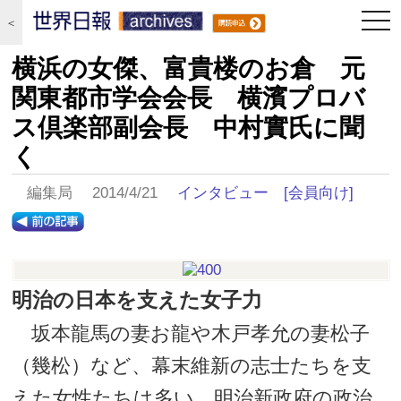
togg
＜
navi
横浜の女傑、富貴楼のお倉 元
関東都市学会会長 横濱プロバ
ス倶楽部副会長 中村實氏に聞
く
編集局 2014/4/21
インタビュー
[会員向け]
明治の日本を支えた女子力
坂本龍馬の妻お龍や木戸孝允の妻松子
（幾松）など、幕末維新の志士たちを支
えた女性たちは多い。明治新政府の政治