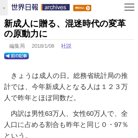
togg
＜
navi
新成人に贈る、混迷時代の変革
の原動力に
編集局 2018/1/08
社説
きょうは成人の日。総務省統計局の推
計では、今年新成人となる人は１２３万
人で昨年とほぼ同数だ。
内訳は男性63万人、女性60万人で、全
人口に占める割合も昨年と同じ０・97％
という。