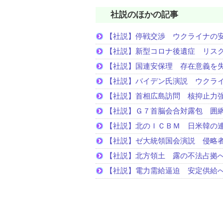
社説のほかの記事
【社説】停戦交渉 ウクライナの
【社説】新型コロナ後遺症 リス
【社説】国連安保理 存在意義を
【社説】バイデン氏演説 ウクラ
【社説】首相広島訪問 核抑止力
【社説】Ｇ７首脳会合対露包 囲
【社説】北のＩＣＢＭ 日米韓の
【社説】ゼ大統領国会演説 侵略
【社説】北方領土 露の不法占拠
【社説】電力需給逼迫 安定供給