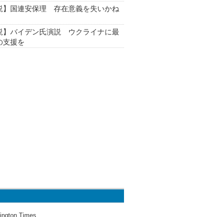
説】国連安保理 存在意義を失いかね
説】バイデン氏演説 ウクライナに最
の支援を
ington Times