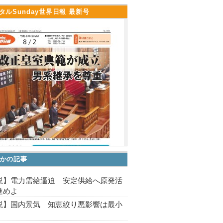
タルSunday世界日報 最新号
かの記事
説】電力需給逼迫 安定供給へ原発活
進めよ
説】国内景気 知恵絞り悪影響は最小