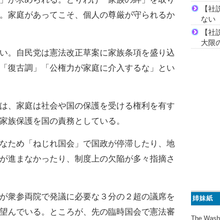
【社
。家庭があってこそ、個人の尊厳が守られるか
ない
【社
大限
い。自民党は憲法改正草案に家族条項を盛り込
「復古調」「公権力が家庭に介入するな」とい
は、家庭は社会や国の保護を受ける権利を有す
家族保護を国の責務としている。
なため「ねじれ国会」で国政が停滞したり、地
が進まなかったり、制度上の欠陥が多々指摘さ
が衆参両院で発議に必要な３分の２超の議席を
姉妹紙
望んでいる。ところが、先の臨時国会で憲法審
The Wash