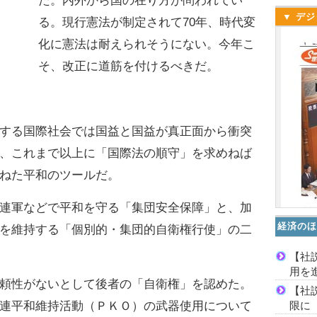
た。内外から国の在り方が問われてい
▼ デジ
る。現行憲法が制定されて70年、時代変
化に憲法は耐えられそうにない。今年こ
そ、改正に道筋を付けるべきだ。
する国際社会では国益と国益が真正面から衝突
、これまで以上に「国際法の順守」を求めねば
ねた平和のツールだ。
連軍などで平和を守る「集団安全保障」と、加
経済のほ
を維持する「個別的・集団的自衛権行使」の二
【社
用を
頼性がないとして後者の「自衛権」を認めた。
【社
限に
連平和維持活動（ＰＫＯ）の武器使用について