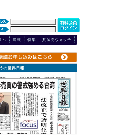
ラム
連載
特集
共産党ウォッチ
ょうの世界日報