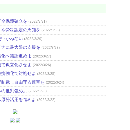
安全保障確立を
(2022/3/31)
クや労災認定の周知を
(2022/3/30)
失いかねない
(2022/3/29)
イナに最大限の支援を
(2022/3/28)
強化へ議論進めよ
(2022/3/27)
網で孤立化させよ
(2022/3/26)
連携強化で対処せよ
(2022/3/25)
者制裁し自由守る連帯を
(2022/3/24)
への批判強めよ
(2022/3/23)
へ原発活用を進めよ
(2022/3/22)