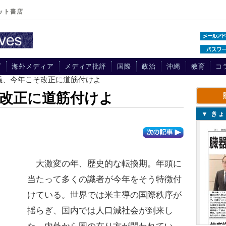
ット書店
プ
海外メディア
メディア批評
国際
政治
沖縄
教育
コ
議、今年こそ改正に道筋付けよ
改正に道筋付けよ
▼ き
大激変の年、歴史的な転換期。年頭に
当たって多くの識者が今年をそう特徴付
けている。世界では米主導の国際秩序が
揺らぎ、国内では人口減社会が到来し