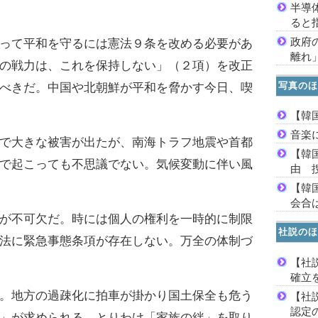
半導
ると
政府
って平和を守るには憲法９条を改める必要があ
離れ
の戦力は、これを保持しない」（２項）を改正
写真のほ
べきだ。中国や北朝鮮が平和を脅かす今日、喫
【韓
音楽
で大きな被害が出たが、南海トラフ地震や首都
【韓
で起こっても不思議でない。気候変動に伴い風
由 
【韓
会合は
が不可欠だ。時には個人の権利を一時的に制限
社説のほ
法に緊急事態条項が存在しない。万全の体制づ
【社
確立
。地方の過疎化に拍車が掛かり国土保全も危う
【社
認定
」が求められる。とりわけ「家族の絆」を取り