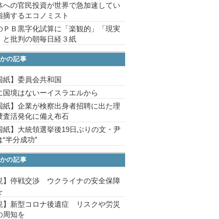
体への官民投資が世界で急加速してい
指摘するエコノミスト
のＰＢ黒字化試算に「楽観的」「現実
」と批判の朝毎日経３紙
かの記事
国紙】委員会共和国
に国境はないーイスラエルから
国紙】企業が検察出身者招聘に出た理
捜査活発化に備え布石
国紙】大統領選挙後19日ぶりの文・尹
“半分成功”
かの記事
説】停戦交渉 ウクライナの安全保障
を
説】新型コロナ後遺症 リスクや労災
の周知を