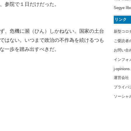
、参院で１日だけだった。
Segye Ilb
リンク
ず、危機に瀕（ひん）しかねない。国家の土台
新型コロ
ではない。いつまで政治の不作為を続けるつも
ご愛読者
な一歩を踏み出すべきだ。
お問い合
インフォ
j-opinion
運営会社
プライバ
ソーシャ