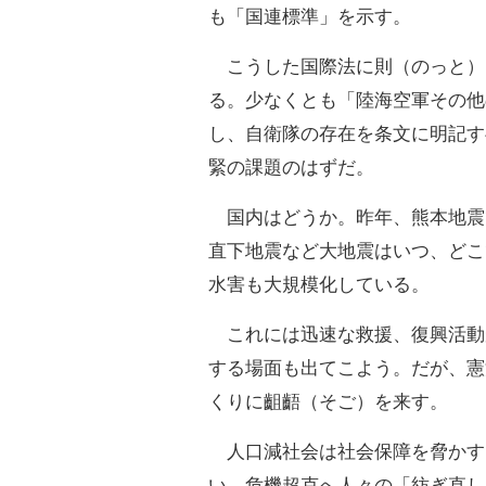
も「国連標準」を示す。
こうした国際法に則（のっと）
る。少なくとも「陸海空軍その他
し、自衛隊の存在を条文に明記す
緊の課題のはずだ。
国内はどうか。昨年、熊本地震
直下地震など大地震はいつ、どこ
水害も大規模化している。
これには迅速な救援、復興活動
する場面も出てこよう。だが、憲
くりに齟齬（そご）を来す。
人口減社会は社会保障を脅かす
い。危機超克へ人々の「紡ぎ直し