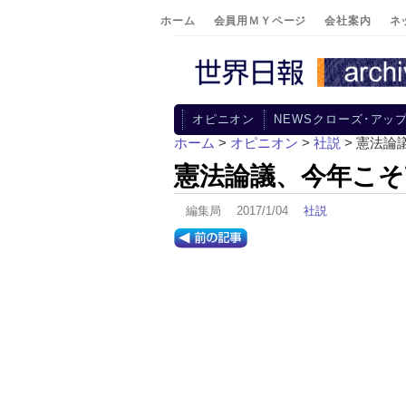
ホーム
会員用ＭＹページ
会社案内
ネ
オピニオン
NEWSクローズ･アッ
ホーム
>
オピニオン
>
社説
> 憲法論
憲法論議、今年こそ
編集局 2017/1/04
社説