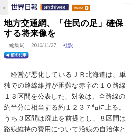
togg
＜
navi
地方交通網、「住民の足」確保
する将来像を
編集局 2016/11/27
社説
経営が悪化しているＪＲ北海道は、単
独での路線維持が困難な赤字の１０路線
１３区間を公表した。対象は、全路線の
約半分に相当する約１２３７㌔に上る。
うち３区間は廃止を前提とし、８区間は
路線維持の費用について沿線の自治体と