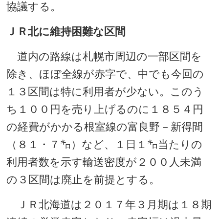
協議する。
ＪＲ北に維持困難な区間
道内の路線は札幌市周辺の一部区間を
除き、ほぼ全線が赤字で、中でも今回の
１３区間は特に利用者が少ない。このう
ち１００円を売り上げるのに１８５４円
の経費がかかる根室線の富良野－新得間
（８１・７㌔）など、１日１㌔当たりの
利用者数を示す輸送密度が２００人未満
の３区間は廃止を前提とする。
ＪＲ北海道は２０１７年３月期は１８期