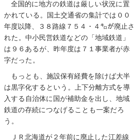
全国的に地方の鉄道は厳しい状況に置
かれている。国土交通省の集計では００
年度以降、３８路線７５４・４㌔が廃止さ
れた。中小民営鉄道などの「地域鉄道」
は９６あるが、昨年度は７１事業者が赤
字だった。
もっとも、施設保有経費を除けば大半
は黒字化するという。上下分離方式を導
入する自治体に国が補助金を出し、地域
鉄道の存続につなげることも一案だろ
う。
ＪＲ北海道が２年前に廃止した江差線