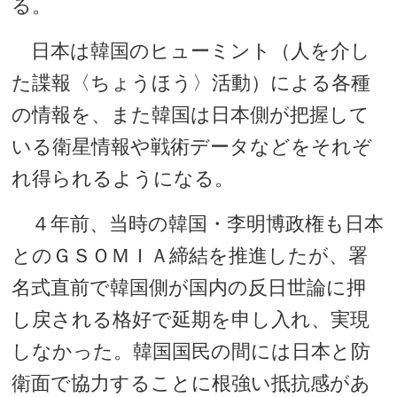
る。
日本は韓国のヒューミント（人を介し
た諜報〈ちょうほう〉活動）による各種
の情報を、また韓国は日本側が把握して
いる衛星情報や戦術データなどをそれぞ
れ得られるようになる。
４年前、当時の韓国・李明博政権も日本
とのＧＳＯＭＩＡ締結を推進したが、署
名式直前で韓国側が国内の反日世論に押
し戻される格好で延期を申し入れ、実現
しなかった。韓国国民の間には日本と防
衛面で協力することに根強い抵抗感があ