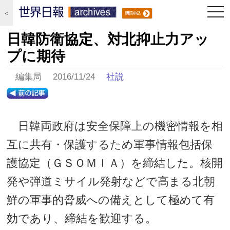
togg
＜
navi
日韓防衛協定、対北抑止力アッ
プに期待
編集局 2016/11/24
社説
日韓両政府は安全保障上の機密情報を相
互に共有・保護するため軍事情報包括保
護協定（ＧＳＯＭＩＡ）を締結した。核開
発や弾道ミサイル発射などで高まる北朝
鮮の軍事的脅威への備えとして極めて有
効であり、締結を歓迎する。