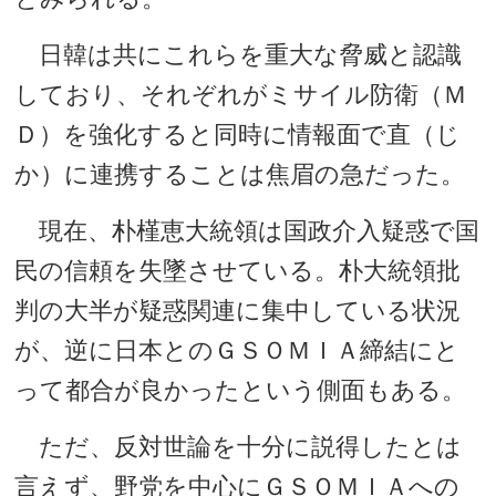
日韓は共にこれらを重大な脅威と認識
しており、それぞれがミサイル防衛（Ｍ
Ｄ）を強化すると同時に情報面で直（じ
か）に連携することは焦眉の急だった。
現在、朴槿恵大統領は国政介入疑惑で国
民の信頼を失墜させている。朴大統領批
判の大半が疑惑関連に集中している状況
が、逆に日本とのＧＳＯＭＩＡ締結にと
って都合が良かったという側面もある。
ただ、反対世論を十分に説得したとは
言えず、野党を中心にＧＳＯＭＩＡへの