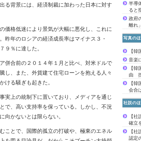
半導
出る背景には、経済制裁に加わった日本に対す
ると
政府
離れ
の価格低迷により景気が大幅に悪化し、これに
写真のほ
。昨年のロシアの経済成長率はマイナス３・
７９％に達した。
【韓
音楽
ア併合前の２０１４年１月と比べ、対米ドルで
【韓
騰し、また、外貨建て住宅ローンを抱える人々
由 
かける騒ぎも起きた。
【韓
会合は
事実上の統制下に置いており、メディアを通じ
社説のほ
とで、高い支持率を保っている。しかし、不況
【社
に向かないとは限らない。
確立
むことで、国際的孤立の打破や、極東のエネル
【社
認定
上を図る目論見だ。だからこそプーチン大統領