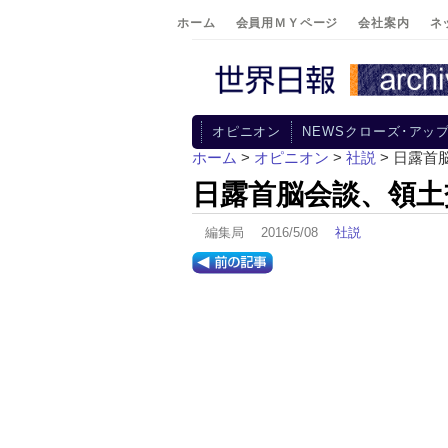
ホーム
会員用ＭＹページ
会社案内
ネ
オピニオン
NEWSクローズ･アッ
ホーム
>
オピニオン
>
社説
> 日露首
日露首脳会談、領土
編集局 2016/5/08
社説