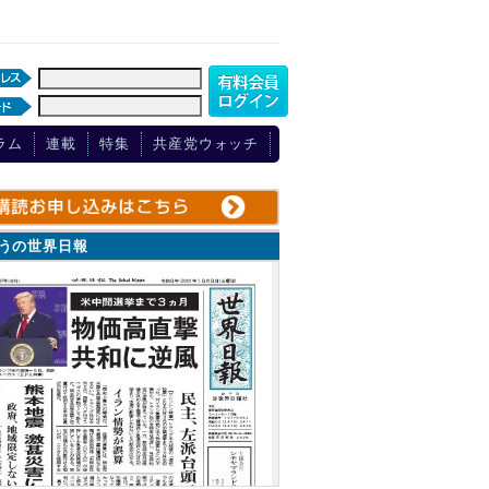
ラム
連載
特集
共産党ウォッチ
ょうの世界日報