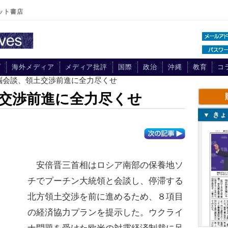
ット書店
プ
海外メディア
メディア批評
国際
政治
沖縄
教育
コ
脳会談、領土交渉前進に全力尽くせ
交渉前進に全力尽くせ
▼ き
安倍晋三首相はロシア南部の保養地ソ
チでプーチン大統領と会談し、停滞する
北方領土交渉を前に進めるため、８項目
の経済協力プランを提示した。ウクライ