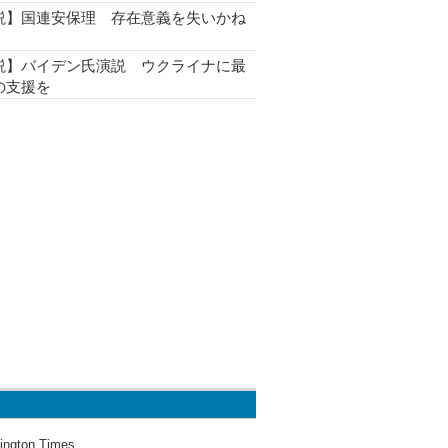
説】国連安保理 存在意義を失いかね
説】バイデン氏演説 ウクライナに最
の支援を
ington Times