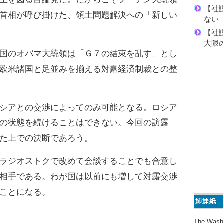
【社
首相が呼び掛けた、領土問題解決への「新しい
ない
【社
大限
国のオバマ大統領は「Ｇ７の結束を乱す」とし
欧米諸国と足並みを揃える対露経済制裁との整
シアとの交渉によってのみ可能となる。ロシア
の状態を続けることはできない。今回の訪露
た上での決断であろう。
ラジオストクで改めて会談することでも合意し
相手である。わが国は以前にも増して対露交渉
ことになる。
姉妹紙
The Wash