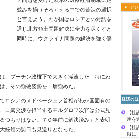
ナ問題を受けた欧米の対露経済制裁に足
▼ デジ
並みを揃（そろ）える中での苦渋の選択
と言えよう。わが国はロシアとの対話を
通じ北方領土問題解決に全力を尽くすと
同時に、ウクライナ問題の解決を強く働
は、プーチン政権下で大きく減速した。特にわ
は、その強硬姿勢を一層強めた。
経済のほ
てロシアのメドベージェフ首相がわが国固有の
、日露交渉を担当するモルグロフ次官は公式見
【社
用を
るつもりはない。７０年前に解決済み」と表明
【社
大統領の訪日も見送りとなった。
限に