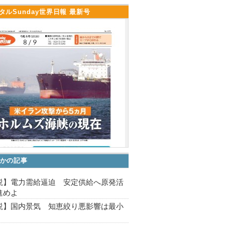
タルSunday世界日報 最新号
かの記事
説】電力需給逼迫 安定供給へ原発活
進めよ
説】国内景気 知恵絞り悪影響は最小