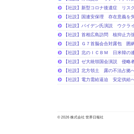
【社説】新型コロナ後遺症 リス
【社説】国連安保理 存在意義を
【社説】バイデン氏演説 ウクラ
【社説】首相広島訪問 核抑止力
【社説】Ｇ７首脳会合対露包 囲
【社説】北のＩＣＢＭ 日米韓の
【社説】ゼ大統領国会演説 侵略
【社説】北方領土 露の不法占拠
【社説】電力需給逼迫 安定供給
© 2026 株式会社 世界日報社