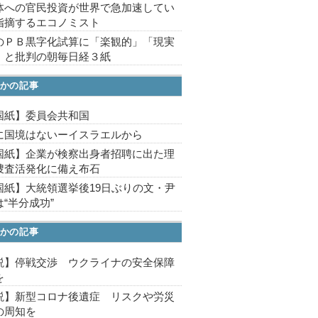
体への官民投資が世界で急加速してい
指摘するエコノミスト
のＰＢ黒字化試算に「楽観的」「現実
」と批判の朝毎日経３紙
かの記事
国紙】委員会共和国
に国境はないーイスラエルから
国紙】企業が検察出身者招聘に出た理
捜査活発化に備え布石
国紙】大統領選挙後19日ぶりの文・尹
“半分成功”
かの記事
説】停戦交渉 ウクライナの安全保障
を
説】新型コロナ後遺症 リスクや労災
の周知を