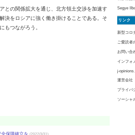
Segye Ilb
アとの関係拡大を通じ、北方領土交渉を加速す
解決をロシアに強く働き掛けることである。そ
リンク
にもつながろう。
新型コロ
ご愛読者
お問い合
インフォ
j-opinion
運営会社
プライバ
ソーシャ
安全保障確立を
(2022/3/31)