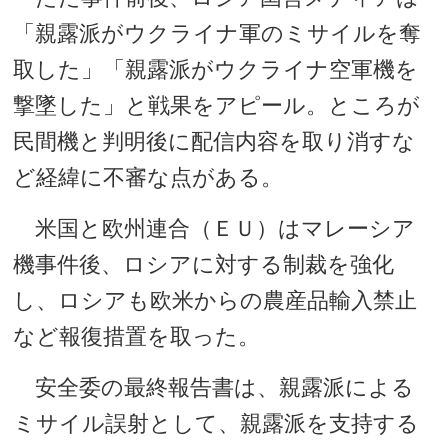
「親露派がウクライナ軍のミサイルを奪
取した」「親露派がウクライナ空軍機を
撃墜した」と戦果をアピール。ところが
民間機と判明後に配信内容を取り消すな
ど経緯に不審な点がある。
米国と欧州連合（ＥＵ）はマレーシア
機事件後、ロシアに対する制裁を強化
し、ロシアも欧米からの農産品輸入禁止
など報復措置を取った。
安全委の最終報告書は、親露派による
ミサイル誤射として、親露派を支持する