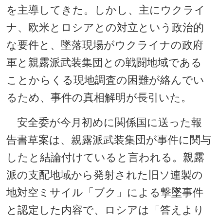
を主導してきた。しかし、主にウクライ
ナ、欧米とロシアとの対立という政治的
な要件と、墜落現場がウクライナの政府
軍と親露派武装集団との戦闘地域である
ことからくる現地調査の困難が絡んでい
るため、事件の真相解明が長引いた。
安全委が今月初めに関係国に送った報
告書草案は、親露派武装集団が事件に関与
したと結論付けていると言われる。親露
派の支配地域から発射された旧ソ連製の
地対空ミサイル「ブク」による撃墜事件
と認定した内容で、ロシアは「答えより