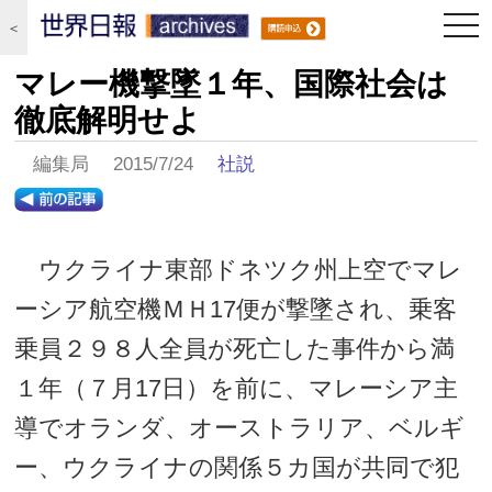
togg
＜
navi
マレー機撃墜１年、国際社会は
徹底解明せよ
編集局 2015/7/24
社説
ウクライナ東部ドネツク州上空でマレ
ーシア航空機ＭＨ17便が撃墜され、乗客
乗員２９８人全員が死亡した事件から満
１年（７月17日）を前に、マレーシア主
導でオランダ、オーストラリア、ベルギ
ー、ウクライナの関係５カ国が共同で犯