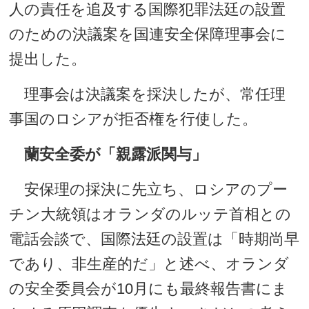
人の責任を追及する国際犯罪法廷の設置
のための決議案を国連安全保障理事会に
提出した。
理事会は決議案を採決したが、常任理
事国のロシアが拒否権を行使した。
蘭安全委が「親露派関与」
安保理の採決に先立ち、ロシアのプー
チン大統領はオランダのルッテ首相との
電話会談で、国際法廷の設置は「時期尚早
であり、非生産的だ」と述べ、オランダ
の安全委員会が10月にも最終報告書にま