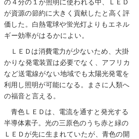
の４分の１が照明に使われる中、ＬＥＤ
が資源の節約に大きく貢献したと高く評
価した。白熱電球や蛍光灯よりもエネル
ギー効率がはるかによい。
ＬＥＤは消費電力が少ないため、大掛
かりな発電装置は必要でなく、アフリカ
など送電線がない地域でも太陽光発電を
利用し照明が可能になる。まさに人類へ
の福音と言える。
青色ＬＥＤは、電流を通すと発光する
半導体素子。光の三原色のうち赤と緑の
ＬＥＤが先に生まれていたが、青色の開