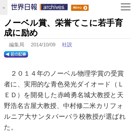
togg
＜
navi
ノーベル賞、栄誉てこに若手育
成に励め
編集局 2014/10/09
社説
２０１４年のノーベル物理学賞の受賞
者に、実用的な青色発光ダイオード（Ｌ
ＥＤ）を開発した赤崎勇名城大教授と天
野浩名古屋大教授、中村修二米カリフォ
ルニア大サンタバーバラ校教授が選ばれ
た。