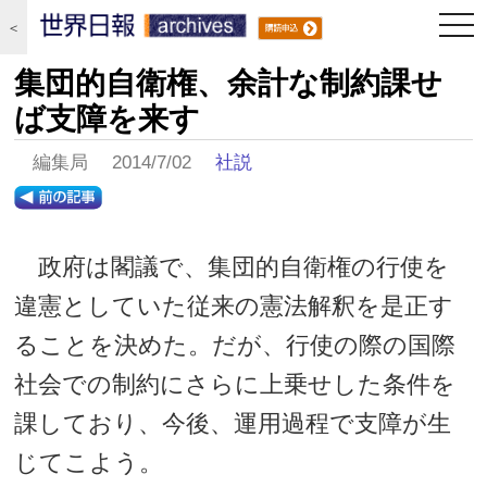
togg
＜
navi
集団的自衛権、余計な制約課せ
ば支障を来す
編集局 2014/7/02
社説
政府は閣議で、集団的自衛権の行使を
違憲としていた従来の憲法解釈を是正す
ることを決めた。だが、行使の際の国際
社会での制約にさらに上乗せした条件を
課しており、今後、運用過程で支障が生
じてこよう。