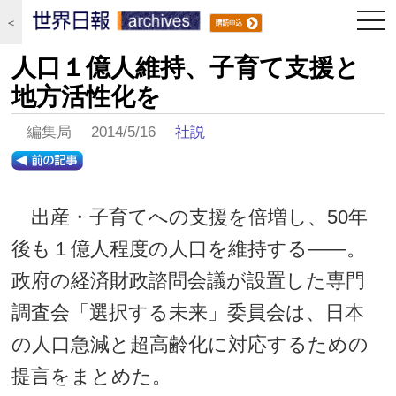
togg
＜
navi
人口１億人維持、子育て支援と
地方活性化を
編集局 2014/5/16
社説
出産・子育てへの支援を倍増し、50年
後も１億人程度の人口を維持する――。
政府の経済財政諮問会議が設置した専門
調査会「選択する未来」委員会は、日本
の人口急減と超高齢化に対応するための
提言をまとめた。