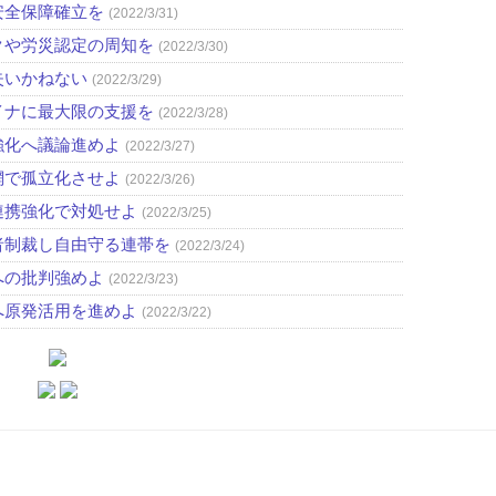
安全保障確立を
(2022/3/31)
クや労災認定の周知を
(2022/3/30)
失いかねない
(2022/3/29)
イナに最大限の支援を
(2022/3/28)
強化へ議論進めよ
(2022/3/27)
網で孤立化させよ
(2022/3/26)
連携強化で対処せよ
(2022/3/25)
者制裁し自由守る連帯を
(2022/3/24)
への批判強めよ
(2022/3/23)
へ原発活用を進めよ
(2022/3/22)