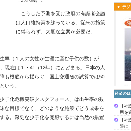
亡の危機だ。
▼ デジ
こうした予測を受け政府の有識者会議
は人口維持策を練っている。従来の施策
に縛られず、大胆な立案が必要だ。
生率（１人の女性が生涯に産む子供の数）が
、現在は１・41（12年）にとどまる。日本の人
障も根底から揺らぐ。国土交通省の試算では50
という。
経済のほ
少子化危機突破タスクフォース」は出生率の数
【社
昧な目標でなく、どのような施策でどう成果を
用を
する。深刻な少子化を克服するには当然の措置
【社
限に