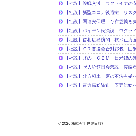
【社説】停戦交渉 ウクライナの
【社説】新型コロナ後遺症 リス
【社説】国連安保理 存在意義を
【社説】バイデン氏演説 ウクラ
【社説】首相広島訪問 核抑止力
【社説】Ｇ７首脳会合対露包 囲
【社説】北のＩＣＢＭ 日米韓の
【社説】ゼ大統領国会演説 侵略
【社説】北方領土 露の不法占拠
【社説】電力需給逼迫 安定供給
© 2026 株式会社 世界日報社