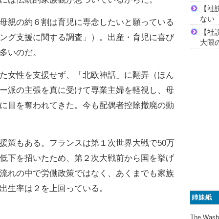
【社
ない
母親の約６割は育児に専念したいと願っている
【社
ング支援に関する調査」）。出産・育児に喜び
大限
多いのだ。
た女性を支援せず、「北欧神話」に翻弄（ほん
ー派の主張を真に受けて専業主婦を軽視し、母
に目を奪われてきた。今も配偶者控除撤廃の動
策もある。フランスは第１次世界大戦で50万
低下を招いたため、第２次大戦前から国を挙げ
流れの中で労働政策ではなく、あくまでも家族
出生率は２を上回っている。
姉妹紙
The Wash