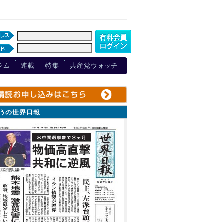
ラム
連載
特集
共産党ウォッチ
ょうの世界日報