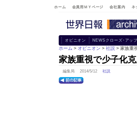
ホーム
会員用ＭＹページ
会社案内
ネ
オピニオン
NEWSクローズ･アッ
ホーム
>
オピニオン
>
社説
> 家族重
家族重視で少子化克
編集局 2014/5/12
社説