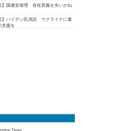
説】国連安保理 存在意義を失いかね
説】バイデン氏演説 ウクライナに最
の支援を
ington Times