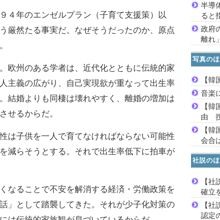
半導
９４年のエンゼルプラン（子育て支援策）以
ると
政府
う厳然たる事実だ。なぜそうだったのか、原点
離れ
。
写真のほ
。欧州のある学者は、近代化とともに伝統的家
【韓
人主義の広がり、自己実現欲が重なって出生率
音楽
。結婚よりも同棲は壊れやすく、離婚の増加は
【韓
させるからだ。
由 
【韓
性は子供を一人で育てなければならない可能性
会合は
を減らそうとする。それで出生率低下に拍車が
社説のほ
【社
くなることで不安を解消する経済・労働政策を
確立
話」として踏襲してきた。それが少子化対策の
【社
認定
には伝統的家族観が息づいているからだ。