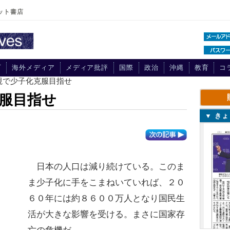
ット書店
プ
海外メディア
メディア批評
国際
政治
沖縄
教育
コ
視で少子化克服目指せ
服目指せ
▼ き
日本の人口は減り続けている。このま
ま少子化に手をこまねいていれば、２０
６０年には約８６００万人となり国民生
活が大きな影響を受ける。まさに国家存