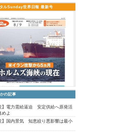
タルSunday世界日報 最新号
かの記事
説】電力需給逼迫 安定供給へ原発活
進めよ
説】国内景気 知恵絞り悪影響は最小