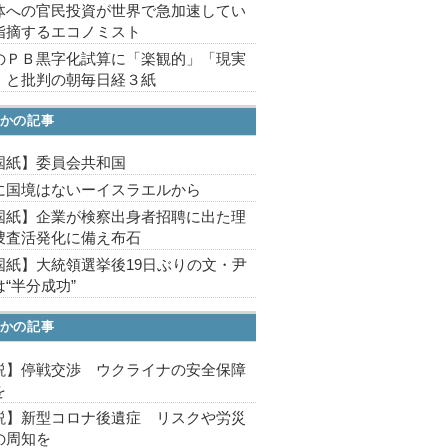
体への官民投資が世界で急加速してい
指摘するエコノミスト
のＰＢ黒字化試算に「楽観的」「現実
」と批判の朝毎日経３紙
かの記事
国紙】委員会共和国
に国境はないーイスラエルから
国紙】企業が検察出身者招聘に出た理
捜査活発化に備え布石
国紙】大統領選挙後19日ぶりの文・尹
“半分成功”
かの記事
説】停戦交渉 ウクライナの安全保障
を
説】新型コロナ後遺症 リスクや労災
の周知を